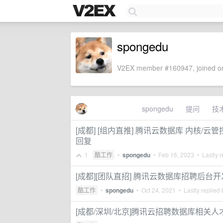
spongedu
V2EX member #160947, joined on
spongedu
提问
技
[成都] [组内直推] 腾讯云数据库 内核/云管控
回复
1
酷工作
•
spongedu
•
Feb 16, 2023
• Lastly r
[成都][团队直招] 腾讯云数据库招聘后台开
酷工作
•
spongedu
•
Oct 24, 2021
• Lastly replied
[成都/深圳/北京]腾讯云招聘数据库相关人