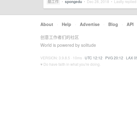
酷工作
•
spongedu
•
Dec 28, 2018
• Lastly replied
About
·
Help
·
Advertise
·
Blog
·
API
创意工作者们的社区
World is powered by solitude
VERSION: 3.9.8.5 · 10ms ·
UTC 12:12
·
PVG 20:12
·
LAX 0
♥ Do have faith in what you're doing.