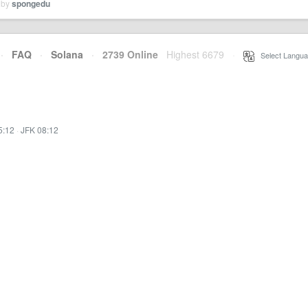
 by
spongedu
·
FAQ
·
Solana
·
2739 Online
Highest 6679
·
Select Langua
5:12
·
JFK 08:12