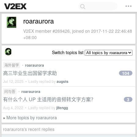
roaraurora
V2EX member #269426, joined on 2017-11-22 22:46:48
+08:00
Switch topics list
海外留学
•
roaraurora
高三毕业生出国留学求助
104
Jul 12, 2025 • Lastly replied by
augsts
问与答
•
roaraurora
有什么个人 UP 主适用的音频转文字方案？
3
Aug 4, 2022 • Lastly replied by
jifengg
More topics by roaraurora
»
roaraurora's recent replies