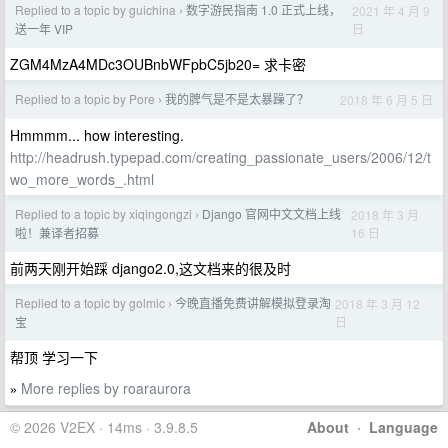
Replied to a topic by guichina
数字游民指南 1.0 正式上线，
2021 年 4 月 9
›
日
送一年 VIP
ZGM4MzA4MDc3OUBnbWFpbC5jb20= 求卡密
Replied to a topic by Pore
我的脾气是不是太暴躁了？
2018 年 6 月 5 日
›
Hmmmm... how interesting.
http://headrush.typepad.com/creating_passionate_users/2006/12/t
wo_more_words_.html
Replied to a topic by xiqingongzi
Django 官网中文文档上线
2018 年 3 月
›
16 日
啦！兼译者招募
前两天刚开始踩 django2.0,这文档来的很及时
Replied to a topic by golmic
今晚直播免费讲解模拟登录淘
2018 年 3 月 12
›
日
宝
帮顶 学习一下
More replies by roaraurora
»
© 2026 V2EX · 14ms · 3.9.8.5
About
·
Language