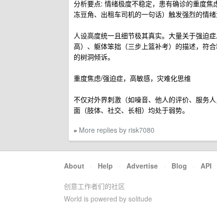
分析要点: 情绪极度不稳定，患有确诊的重度
冻豆角、出租车司机的一句话）触发强烈的情绪
人设高度统一且细节极其真实。大量关于强迫症
高）、躯体笨拙（三步上篮补考）的描述，符合
的树洞倾诉。
重度焦虑/强迫症，高敏感，灾难化思维
不仅对外界刺激（如噪音、他人的评价、服务人
面（肢体、社交、长相）均处于弱势。
More replies by risk7080
»
About
·
Help
·
Advertise
·
Blog
·
API
创意工作者们的社区
World is powered by solitude