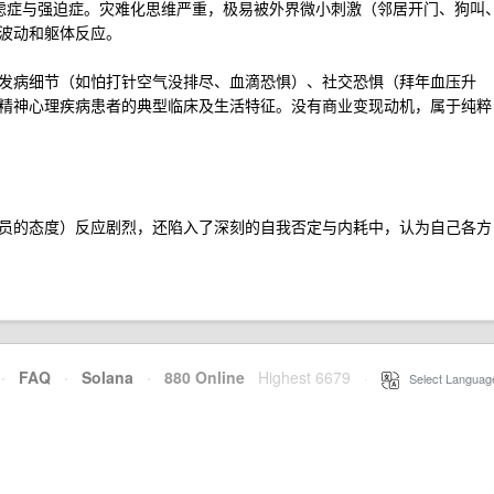
焦虑症与强迫症。灾难化思维严重，极易被外界微小刺激（邻居开门、狗叫
波动和躯体反应。
发病细节（如怕打针空气没排尽、血滴恐惧）、社交恐惧（拜年血压升
精神心理疾病患者的典型临床及生活特征。没有商业变现动机，属于纯粹
员的态度）反应剧烈，还陷入了深刻的自我否定与内耗中，认为自己各方
·
FAQ
·
Solana
·
880 Online
Highest 6679
·
Select Languag