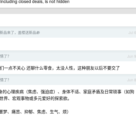
 including closed deals, is not hidden
新品来了，盖楼送新品🎁
Jul 
情了？
Jun 
他们一点不关心 还聊什么零食，太没人性，这种朋友以后不要交了
情了？
Jun 
自身的心理疾病（焦虑、强迫症）、身体不适、家庭矛盾及日常琐事（如狗
世界、宏观事物或多元爱好的探索欲。
息、噩梦、痛苦、抑郁、焦虑、生气、烦）
）