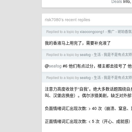
Deals
info,
risk7080's recent replies
Replied to a topic by
xiaocongcong1
推广
琥珀香氛
›
›
我的香液马上用完了，需要补充液了
Replied to a topic by
seafog
生活
我是不是有点太矫
›
›
@
seafog
#6 他们有点过分，楼主都去挂号了 
Replied to a topic by
seafog
生活
我是不是有点太矫
›
›
注意力高度收敛于“自我”。绝大多数话题围绕
叫、汉堡店换座）。偶尔涉猎美剧，缺乏对外部
负面情绪词汇出现次数: > 40 次（崩溃、窒
正面情绪词汇出现次数: < 5 次（开心、成就感