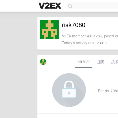
risk7080
V2EX member #134284, joined on
Today's activity rank
23911
risk7080
提问
技
Per risk7080'