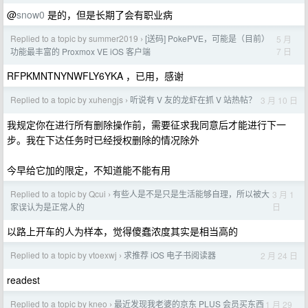
@
snow0
是的，但是长期了会有职业病
Replied to a topic by summer2019
[送码] PokePVE，可能是（目前）
5 月
›
7 日
功能最丰富的 Proxmox VE iOS 客户端
RFPKMNTNYNWFLY6YKA ，已用，感谢
Replied to a topic by xuhengjs
听说有 V 友的龙虾在抓 V 站热帖？
3 月 10 日
›
我规定你在进行所有删除操作前，需要征求我同意后才能进行下一
步。我在下达任务时已经授权删除的情况除外
今早给它加的限定，不知道能不能有用
Replied to a topic by Qcui
有些人是不是只是生活能够自理，所以被大
3 月 1
›
日
家误认为是正常人的
以路上开车的人为样本，觉得傻蠢浓度其实是相当高的
Replied to a topic by vtoexwj
求推荐 iOS 电子书阅读器
2 月 24 日
›
readest
Replied to a topic by kneo
最近发现我老婆的京东 PLUS 会员买东西
1 月 29
›