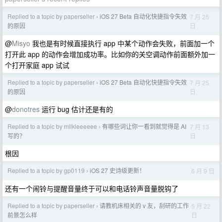
Replied to a topic by paperseller
iOS 27 Beta 自动化快捷指令失效
7 月 25
›
日
的原因
@
Misyo
我也是有时候直接执行 app 中某个动作会失败，前面加一个
打开此 app 的动作会增加成功率。比如你的关空调动作前面额外加一
个打开家庭 app 试试
Replied to a topic by paperseller
iOS 27 Beta 自动化快捷指令失效
7 月 25
›
日
的原因
@
donotres
运行 bug 估计还是有的
Replied to a topic by milkleeeeee
有哪些词让你一看到就觉得是 AI
7 月 13
›
日
写的？
根因
Replied to a topic by gp0119
iOS 27 史诗级更新！
6 月 9 日
›
还有一个闹铃与提醒音量终于可以和电话铃声音量脱钩了
Replied to a topic by paperseller
请教机床相关的 v 友，刮研的工作
5 月 22
›
日
前景怎么样