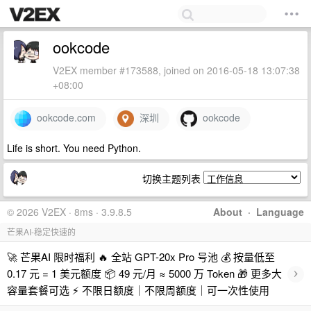
ookcode
V2EX member #173588, joined on 2016-05-18 13:07:38
+08:00
ookcode.com
深圳
ookcode
Life is short. You need Python.
切换主题列表
© 2026 V2EX · 8ms · 3.9.8.5
About
·
Language
芒果AI-稳定快速的
🚀 芒果AI 限时福利 🔥 全站 GPT-20x Pro 号池 💰 按量低至
›
0.17 元 = 1 美元额度 📦 49 元/月 ≈ 5000 万 Token 🎁 更多大
容量套餐可选 ⚡ 不限日额度｜不限周额度｜可一次性使用