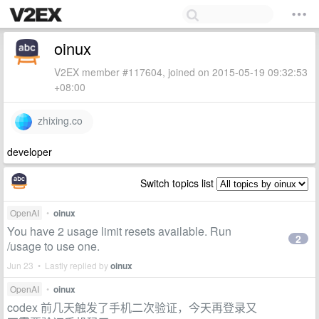
oinux
V2EX member #117604, joined on 2015-05-19 09:32:53
+08:00
zhixing.co
developer
Switch topics list
OpenAI
•
oinux
You have 2 usage limit resets available. Run
2
/usage to use one.
Jun 23 • Lastly replied by
oinux
OpenAI
•
oinux
codex 前几天触发了手机二次验证，今天再登录又