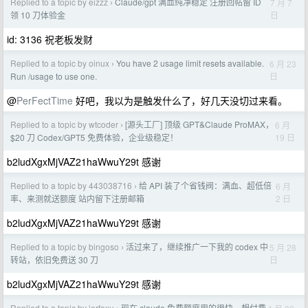
Replied to a topic by eizzz
Claude/gpt 满血纯净稳定 注册回帖留 ID
7 月 7
›
日
领 10 刀体验金
id: 3136 祝老板发财
Replied to a topic by oinux
You have 2 usage limit resets available.
6 月 23
›
日
Run /usage to use one.
@
PerFectTime
好吧，我以为是触发什么了，好几天没切过来看。
Replied to a topic by wtcoder
[源头工厂] 顶级 GPT&Claude ProMAX，
6 月
›
19 日
$20 刀 Codex/GPT5 免费体验，企业级稳定！
b2ludXgxMjVAZ21haWwuY29t 感谢
Replied to a topic by 443038716
给 API 装了个省钱阀：满血、超低倍
6 月
›
2 日
率、来测就送额度 站内留下注册邮箱
b2ludXgxMjVAZ21haWwuY29t 感谢
Replied to a topic by bingoso
活过来了，继续推广一下我的 codex 中
5 月 28
›
日
转站，依旧免费送 30 刀
b2ludXgxMjVAZ21haWwuY29t 感谢
Replied to a topic by jerfoxu
现在 claude 免费额度用的很快，想付费