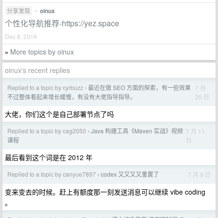
分享发现
•
oinux
个性化导航推荐-https://yez.space
Dec 8, 2016
More topics by oinux
»
oinux's recent replies
Replied to a topic by cyrbuzz
最近在做 SEO 方面的探索，有一些效果
7 月
›
20 日
不过整体看起来增长缓慢，有没有大佬指导指导。
大佬，你们这个是自己部署节点了吗
Replied to a topic by cag2050
Java 构建工具《Maven 实战》视频
7 月 11
›
日
课程
最后看到这个词是在 2012 年
Replied to a topic by canyue7897
codex 又又又又重置了
7 月 9 日
›
变来变去的时候。赶上有额度那一刻发送消息可以继续 vibe coding
。