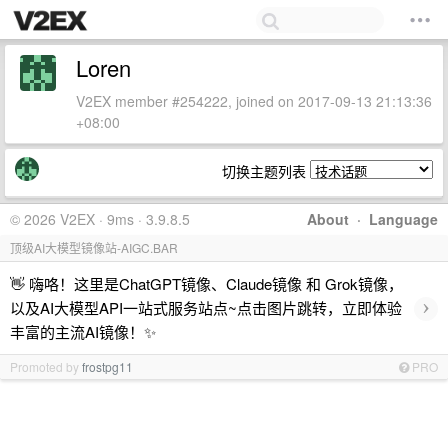
Loren
V2EX member #254222, joined on 2017-09-13 21:13:36
+08:00
切换主题列表
© 2026 V2EX · 9ms · 3.9.8.5
About
·
Language
顶级AI大模型镜像站-AIGC.BAR
👋 嗨咯！这里是ChatGPT镜像、Claude镜像 和 Grok镜像，
›
以及AI大模型API一站式服务站点~点击图片跳转，立即体验
丰富的主流AI镜像！✨
Promoted by
frostpg11
PRO