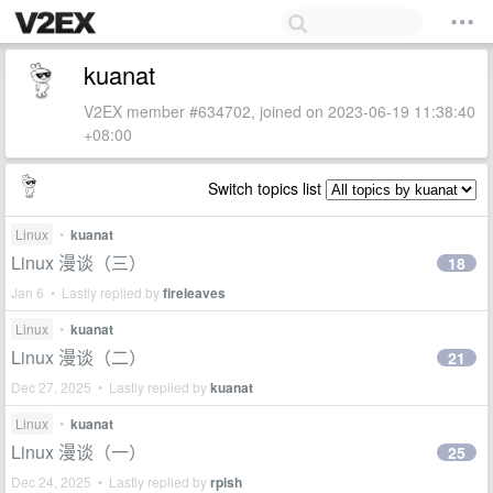
kuanat
V2EX member #634702, joined on 2023-06-19 11:38:40
+08:00
Switch topics list
Linux
•
kuanat
Linux 漫谈（三）
18
Jan 6 • Lastly replied by
fireleaves
Linux
•
kuanat
Linux 漫谈（二）
21
Dec 27, 2025 • Lastly replied by
kuanat
Linux
•
kuanat
Linux 漫谈（一）
25
Dec 24, 2025 • Lastly replied by
rpish