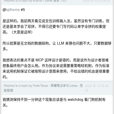
Replied to a topic by kuanat
Linux 漫谈（三）
2025 年 12 月 28 日
›
@
sjdhome
#5
是这样的。我前两天看见说豆包训练输入法，虽然没有专门训练，但
还是基本学会了双拼，不得已还要专门写代码让单字全拼的权重提
高。（大意是这样）
所以就算是无文档的数据结构，让 LLM 来猜也问题不大，只要数据够
多。
我想表达的重点不是 MCP 这样设计是错的，而是说作为设计者很难
想象最终用户会怎么用。作为协议来说需要重策略轻机制，作为标准
来说用机制保证它被按照设计意图来使用，不给出错的机会是很重要
的。
Replied to a topic by PeterTerpe
荣耀笔记本与 Linux - 性
2025 年 12 月 28
›
日
能管理
我猜测保持不到一分钟这个现象应该是与 watchdog 看门狗机制有
关。