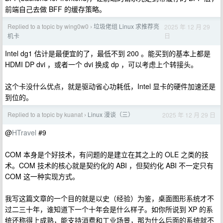
前端自己去做 BFF 的缓存策略。
Replied to a topic by wing0w0
垃圾佬组 Linux 求推荐亮
2025 年 12 月 29
›
日
机卡
Intel dg1 估计是最便宜的了，最低不到 200 。能买到的基本上都是
HDMI DP dvi ，或者一个 dvi 换成 dp ，可以考虑上个转接头。
这个卡没什么优点，就是驱动省心功耗低，Intel 显卡的硬件加速还是
到位的。
Replied to a topic by kuanat
Linux 漫谈（三）
2025 年 12 月 29 日
›
@
HTravel
#9
COM 本身是个好技术，有问题的是建立在其之上的 OLE 之类的技
术。COM 技术的核心就是契约化的 ABI ，但契约化 ABI 不一定只有
COM 这一种实现方式。
我写这篇文章的一个目的就是以史（经验）为鉴，桌面图形系统才不
过二三十年，谁知道下一个十年会是什么样子。如你所说到 XP 的系
统还称得上成熟，能支持消费和工业场景，那为什么后面的系统就不