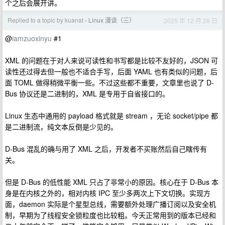
个之后会展开讲。
Replied to a topic by kuanat
Linux 漫谈（三）
2025 年 12 月 28 日
›
@
iamzuoxinyu
#1
XML 的问题在于对人来说可读性和书写都是比较不友好的，JSON 可
读性还过得去但一般也不适合手写，后面 YAML 也有类似的问题，后
面 TOML 做得稍微平衡一些。不过这些都不重要，文章里也说了 D-
Bus 协议还是二进制的，XML 是专用于自省接口的。
Linux 生态中通用的 payload 格式就是 stream ，无论 socket/pipe 都
是二进制流，纯文本反倒是少见的。
D-Bus 混乱的确与用了 XML 之后，开发者不买账然后自己瞎传有
关。
但是 D-Bus 的低性能 XML 只占了非常小的原因。核心在于 D-Bus 本
身是在内核之外的，相对内核 IPC 至少多两次上下文切换。实现方
面，daemon 实际是个星型总线，需要额外处理广播订阅以及安全机
制，早期为了线程安全锁粒度也比较粗。今天正常用到的版本已经和