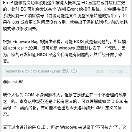
Fn+P 能够提高功率说明这个按键大概率是 EC 直接拦截并应用生效
的，此时 EC 可能会发送某个 WMI Event 给操作系统，它会期待操作
系统回复一个响应信号（或者可能是某个调整风扇转速的指令），如
果在 30s 或者更长时间里没有收到，就会出于保护机制将之前的功耗
模式修改修改回去。
根据 Firmware Bug 的描述来看，可能 BIOS 就是有问题的，所以模
拟 acpi_osi 也没用，很可能是 windows 里面默认安了一个驱动，因
为厂家的开发知道 BIOS 里这个代码是有问题的，然后绕开做了修
复。
Replied to a topic by kuanat
Linux 漫谈（三）
2025 年 12 月 28 日
›
@
june4
#2
我个人认为 COM 本身问题不大，但是它是建立在一个不合理的基座
之上的。本身这种规范还是比较有意义的，可以理解成如果 D-Bus 有
类似 IDL 契约的化，有可能不会出现今天各种绕开 XML 定义的情
况。
真正过度设计的是 OLE ，但对 Windows 来说属于“不可抗力”了，这