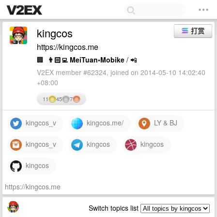
kingcos
打赏
https://kingcos.me
🏢
👨🏻‍💻 MeiTuan•Mobike
/ 📲
V2EX member #62324, joined on 2014-05-10 14:02:40
+08:00
11
45
7
kingcos_v
kingcos.me/
LY & BJ
kingcos_v
kingcos
kingcos
kingcos
https://kingcos.me
Switch topics list