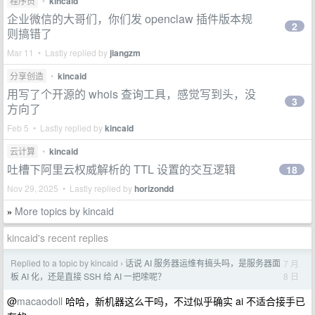
程序员
•
kincaid
企业微信的大哥们，你们发 openclaw 插件版本规
2
则搞错了
Mar 11 • Lastly replied by
jiangzm
分享创造
•
kincaid
用写了个开源的 whois 查询工具，感觉写到头，没
3
方向了
Feb 5 • Lastly replied by
kincaid
云计算
•
kincaid
吐槽下阿里云权威解析的 TTL 设置的交互逻辑
18
Nov 29, 2025 • Lastly replied by
horizondd
More topics by kincaid
»
kincaid's recent replies
Replied to a topic by kincaid
话说 AI 服务器运维有搞头吗，是服务器面
7 月
›
8 日
板 AI 化，还是直接 SSH 给 AI 一把嗦呢？
@
macaodoll
哈哈，新机器这么干吗，不过似乎确实 ai 不适合接手已