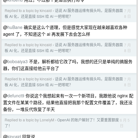
Replied to a topic by kincaid
话说 AI 服务器运维有搞头吗，是服务器面
7 月
›
8 日
板 AI 化，还是直接 SSH 给 AI 一把嗦呢？
@
huBane
确实是这么个道理，但是感觉大家现在越来越喜欢各种
agent 了，不知道这个 ai 再发展下去会怎么样
Replied to a topic by kincaid
话说 AI 服务器运维有搞头吗，是服务器面
7 月
›
8 日
板 AI 化，还是直接 SSH 给 AI 一把嗦呢？
@
boboaiya3
不是，解析都给它改了吗，我想的还只是单纯的搞服务
器，你们这直接给他云平台了
Replied to a topic by kincaid
话说 AI 服务器运维有搞头吗，是服务器面
7 月
›
8 日
板 AI 化，还是直接 SSH 给 AI 一把嗦呢？
@
defunct9
你说这个我想起来有一次一个新项目，我跟他说 nginx 配
置文件在某某个路径，结果他直接把我那个配置文件覆盖了，我还没
备份，一堆反代恢复了半天
Replied to a topic by LonelyM
OpenAI 的账户解封了！又要重置额度
6 月 5
›
日
了！
@
kincaid
回复说