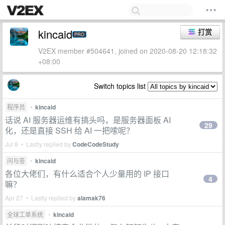
kincaid
打赏
PRO
V2EX member #504641, joined on 2020-08-20 12:18:32
+08:00
Switch topics list
程序员
•
kincaid
话说 AI 服务器运维有搞头吗，是服务器面板 AI
29
化，还是直接 SSH 给 AI 一把嗦呢？
Jul 8 • Lastly replied by
CodeCodeStudy
问与答
•
kincaid
各位大佬们，有什么适合个人少量用的 IP 接口
4
嘛？
Apr 27 • Lastly replied by
alamak76
全球工单系统
•
kincaid