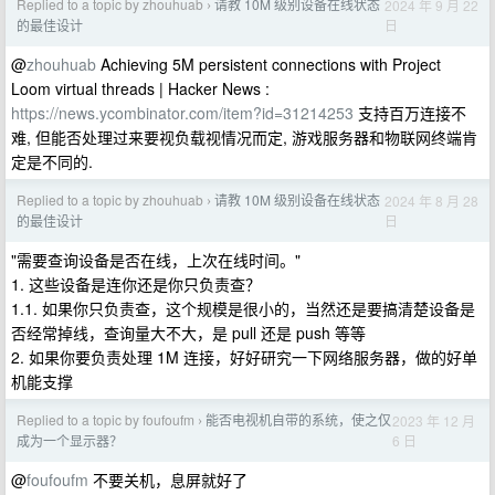
Replied to a topic by zhouhuab
请教 10M 级别设备在线状态
2024 年 9 月 22
›
日
的最佳设计
@
zhouhuab
Achieving 5M persistent connections with Project
Loom virtual threads | Hacker News :
https://news.ycombinator.com/item?id=31214253
支持百万连接不
难, 但能否处理过来要视负载视情况而定, 游戏服务器和物联网终端肯
定是不同的.
Replied to a topic by zhouhuab
请教 10M 级别设备在线状态
2024 年 8 月 28
›
日
的最佳设计
"需要查询设备是否在线，上次在线时间。"
1. 这些设备是连你还是你只负责查？
1.1. 如果你只负责查，这个规模是很小的，当然还是要搞清楚设备是
否经常掉线，查询量大不大，是 pull 还是 push 等等
2. 如果你要负责处理 1M 连接，好好研究一下网络服务器，做的好单
机能支撑
Replied to a topic by foufoufm
能否电视机自带的系统，使之仅
2023 年 12 月
›
6 日
成为一个显示器？
@
foufoufm
不要关机，息屏就好了