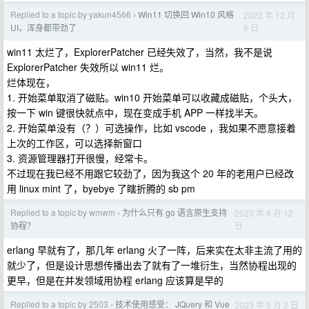
Replied to a topic by yakun4566
Win11 切换回 Win10 风格
2023 年 12 月
›
6 日
UI，浑身都带劲了
win11 太烂了，ExplorerPatcher 已经失效了，当然，我不是说
ExplorerPatcher 失效所以 win11 烂。
烂体现在，
1. 开始菜单取消了磁贴。win10 开始菜单可以收藏成磁贴，个头大，
按一下 win 键很快就点中，现在变成手机 APP 一样找半天。
2. 开始菜单没有（？）可选操作，比如 vscode ，我如果不愿意接着
上次的工作区，可以选择新窗口
3. 资源管理器打开很慢，经常卡。
不过现在我已经不用跟它较劲了，因为我这个 20 年的老用户已经改
用 linux mint 了，byebye 了瞎折腾的 sb pm
Replied to a topic by wmwm
为什么只有 go 语言原生支持
2023 年 8 月 12
›
日
协程？
erlang 早就有了，那几年 erlang 火了一阵，后来实在太非主流了用的
就少了，但是设计思想传播出去了就有了一堆衍生，当然协程出现的
更早，但是在并发领域用协程 erlang 应该算是早的
Replied to a topic by 2503
技术使用感受： JQuery 和 Vue
2023 年 5 月 2 日
›