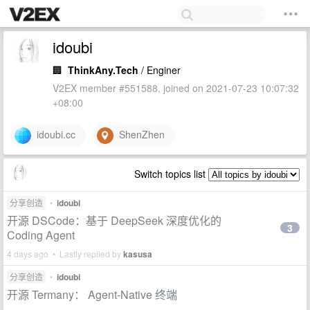
idoubi
🏢
ThinkAny.Tech
/ Enginer
V2EX member #551588, joined on 2021-07-23 10:07:32
+08:00
idoubi.cc
ShenZhen
Switch topics list
分享创造
•
idoubi
开源 DSCode：基于 DeepSeek 深度优化的
3
Coding Agent
4 days ago • Lastly replied by
kasusa
分享创造
•
idoubi
开源 Termany： Agent-Native 终端