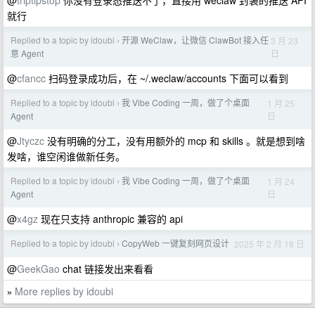
@
triptipstop
你没有登录态推送不了，直接用 weclaw 封装的推送 API
就行
Replied to a topic by idoubi
开源 WeClaw，让微信 ClawBot 接入任
3 月 23
›
日
意 Agent
@
cfancc
扫码登录成功后，在 ~/.weclaw/accounts 下面可以看到
Replied to a topic by idoubi
我 Vibe Coding 一周，做了个桌面
1 月 25
›
日
Agent
@
Jtyczc
没有明确的分工，没有用额外的 mcp 和 skills 。就是想到啥
发啥，谁空闲谁做新任务。
Replied to a topic by idoubi
我 Vibe Coding 一周，做了个桌面
1 月 24
›
日
Agent
@
x4gz
现在只支持 anthropic 兼容的 api
Replied to a topic by idoubi
CopyWeb 一键复刻网页设计
2025 年 2 月 18 日
›
@
GeekGao
chat 链接发出来看看
More replies by idoubi
»