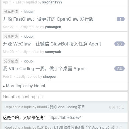
Apr 1 • Lastly replied by
kkchan1999
分享创造
•
idoubi
开源 FastClaw：做更好的 OpenClaw 发行版
1
Mar 27 • Lastly replied by
yuhangch
分享创造
•
idoubi
开源 WeClaw，让微信 ClawBot 接入任意 Agent
23
Mar 23 • Lastly replied by
sunnysab
分享创造
•
idoubi
我 Vibe Coding 一周，做了个桌面 Agent
24
Feb 3 • Lastly replied by
sinopec
More topics by idoubi
»
idoubi's recent replies
Replied to a topic by idoubi
我的 Vibe Coding 项目
6 月 10 日
›
这是个啥，大家都在搞：
https://fable5.dev/
Replied to a topic by 0x01Dev
[开源] 给微信 Bot 做了个 App Store：装
3 月
›