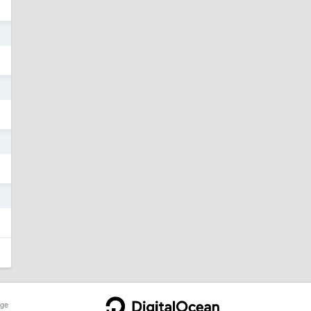
9
6
6
5
ge