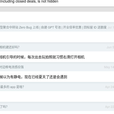
 including closed deals, is not hidden
 模型聚合中转站 Zero Bug 上线 | 自建 GPT 号池 | 开业倍率优惠 | 回帖留 ID 送额度
Jul 
e 相机键还好吗？
Jun 
，就是相机引导的时候，每次出去玩拍照就习惯右滑打开相机
充电时边框电流感应强
May 1
候以为有静电，现在已经夏天了还是会遇到
最多的 app 是啥？
Apr 2
了吗？
Apr 2