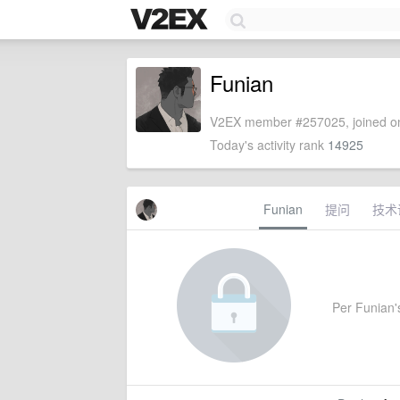
Funian
V2EX member #257025, joined on
Today's activity rank
14925
Funian
提问
技术
Per Funian's