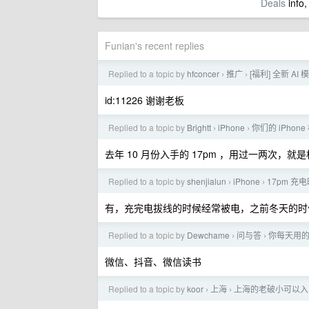
Deals
info,
Funian's recent replies
Replied to a topic by
hfconcer
推广
[福利] 全新 AI
›
›
id:11226 谢谢老板
Replied to a topic by
Brightt
iPhone
你们的 iPhon
›
›
去年 10 月份入手的 17pm ，用过一两次
Replied to a topic by
shenjialun
iPhone
17pm 
›
›
有，充完电拔线的时候经常被电，之前冬天的时
Replied to a topic by
Dewchame
问与答
你每天用的
›
›
微信、抖音、微信读书
Replied to a topic by
koor
上海
上海的老破小可以入
›
›