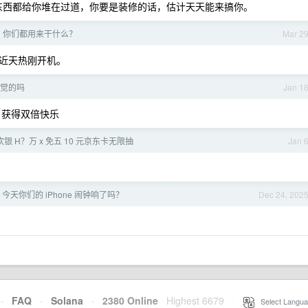
东西都给你堆在过道，你要是装修的话，估计天天能来搞你。
atch 你们都用来干什么？
Mar 2
近天热刚开机。
觉的吗
Jan 1
，获得双倍快乐
 H？万 x 免五 10 元京东卡无限抽
Jan 
24] 今天你们的 iPhone 闹钟响了吗？
Dec 24, 202
·
FAQ
·
Solana
·
2380 Online
Highest 6679
·
Select Langua