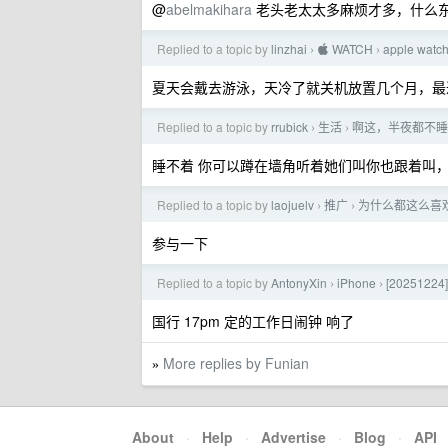
@
abelmakihara
老头老太太多麻烦才多，什么
Replied to a topic by
linzhai
 WATCH
apple w
›
›
夏天会戴去游泳，天冷了就关机放置几个月，最
Replied to a topic by
rrubick
生活
啊这，半夜都不睡
›
›
睡不着 你可以蹲在墙角听着她们叫你也跟着叫
Replied to a topic by
laojuelv
推广
为什么都这么喜欢银
›
›
参与一下
Replied to a topic by
AntonyXin
iPhone
[202512
›
›
国行 17pm 定的工作日闹钟 响了
More replies by Funian
»
About
·
Help
·
Advertise
·
Blog
·
API