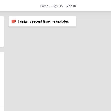
Home
Sign Up
Sign In
Funian's recent timeline updates