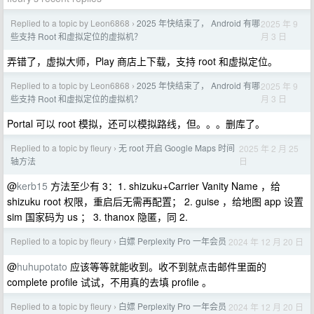
Replied to a topic by Leon6868
2025 年快结束了， Android 有哪
2025 年 9
›
月 3 日
些支持 Root 和虚拟定位的虚拟机？
弄错了，虚拟大师，Play 商店上下载，支持 root 和虚拟定位。
Replied to a topic by Leon6868
2025 年快结束了， Android 有哪
2025 年 9
›
月 3 日
些支持 Root 和虚拟定位的虚拟机？
Portal 可以 root 模拟，还可以模拟路线，但。。。删库了。
Replied to a topic by fleury
无 root 开启 Google Maps 时间
2025 年 2 月 25
›
日
轴方法
@
kerb15
方法至少有 3：1. shizuku+Carrier Vanity Name ，给
shizuku root 权限，重启后无需再配置； 2. guise ，给地图 app 设置
sim 国家码为 us ； 3. thanox 隐匿，同 2.
Replied to a topic by fleury
白嫖 Perplexity Pro 一年会员
2024 年 12 月 20 日
›
@
huhupotato
应该等等就能收到。收不到就点击邮件里面的
complete profile 试试，不用真的去填 profile 。
Replied to a topic by fleury
白嫖 Perplexity Pro 一年会员
2024 年 12 月 20 日
›