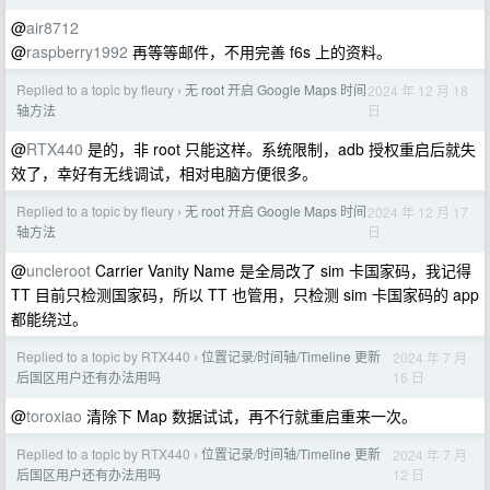
@
air8712
@
raspberry1992
再等等邮件，不用完善 f6s 上的资料。
Replied to a topic by fleury
无 root 开启 Google Maps 时间
2024 年 12 月 18
›
日
轴方法
@
RTX440
是的，非 root 只能这样。系统限制，adb 授权重启后就失
效了，幸好有无线调试，相对电脑方便很多。
Replied to a topic by fleury
无 root 开启 Google Maps 时间
2024 年 12 月 17
›
日
轴方法
@
uncleroot
Carrier Vanity Name 是全局改了 sim 卡国家码，我记得
TT 目前只检测国家码，所以 TT 也管用，只检测 sim 卡国家码的 app
都能绕过。
Replied to a topic by RTX440
位置记录/时间轴/Timeline 更新
2024 年 7 月
›
16 日
后国区用户还有办法用吗
@
toroxiao
清除下 Map 数据试试，再不行就重启重来一次。
Replied to a topic by RTX440
位置记录/时间轴/Timeline 更新
2024 年 7 月
›
12 日
后国区用户还有办法用吗