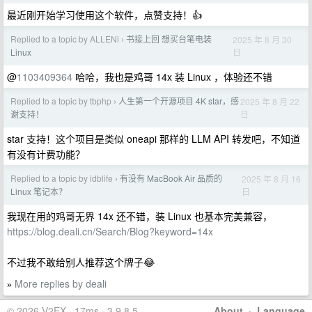
最近刚开始学习使用这个软件，点赞支持！👍
Replied to a topic by ALLENi
书接上回 想买台笔电装
2025 年 8 月 30
›
日
Linux
@
1103409364
哈哈，我也是鸡哥 14x 装 Linux ，体验还不错
Replied to a topic by tbphp
人生第一个开源项目 4K star，感
2025 年 8 月 22
›
日
谢支持！
star 支持！这个项目是类似 oneapi 那样的 LLM API 转发吧，不知道
有没有计费功能？
Replied to a topic by idblife
有没有 MacBook Air 品质的
2025 年 8 月 16
›
日
Linux 笔记本？
我现在用的鸡哥无界 14x 还不错，装 Linux 也基本完美兼容，
https://blog.deali.cn/Search/Blog?keyword=14x
不过我不敢给别人推荐这个牌子😂
More replies by deali
»
© 2026 V2EX · 17ms · 3.9.8.5
About
·
Language