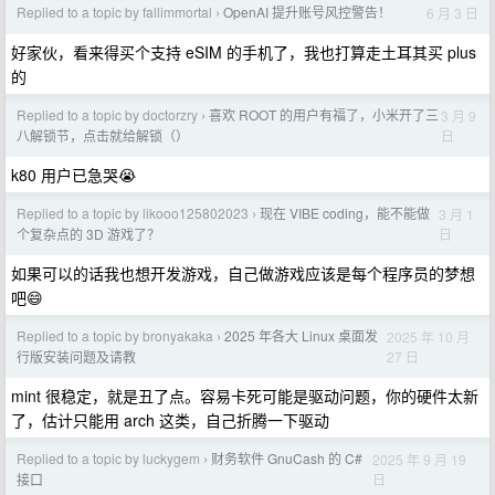
Replied to a topic by fallimmortal
OpenAI 提升账号风控警告！
6 月 3 日
›
好家伙，看来得买个支持 eSIM 的手机了，我也打算走土耳其买 plus
的
Replied to a topic by doctorzry
喜欢 ROOT 的用户有福了，小米开了三
3 月 9
›
日
八解锁节，点击就给解锁（）
k80 用户已急哭😭
Replied to a topic by likooo125802023
现在 VIBE coding，能不能做
3 月 1
›
日
个复杂点的 3D 游戏了？
如果可以的话我也想开发游戏，自己做游戏应该是每个程序员的梦想
吧😄
Replied to a topic by bronyakaka
2025 年各大 Linux 桌面发
2025 年 10 月
›
27 日
行版安装问题及请教
mint 很稳定，就是丑了点。容易卡死可能是驱动问题，你的硬件太新
了，估计只能用 arch 这类，自己折腾一下驱动
Replied to a topic by luckygem
财务软件 GnuCash 的 C#
2025 年 9 月 19
›
日
接口