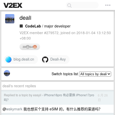
deali
🏢
CodeLab
/ major developer
V2EX member #279572, joined on 2018-01-04 13:12:50
+08:00
39
64
blog.deali.cn
Deali-Axy
Switch topics list
deali's recent replies
Replied to a topic by easyii
iPhone16pro 有必要换 iPhone17pro
6 月 26
›
日
吗？
@
wskymark
我也想买个支持 eSIM 的，有什么推荐的渠道吗？