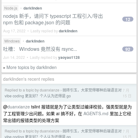
Node.js
•
darklinden
nodejs 新手，请问下 typescript 工程引入/导出
12
npm 包和 package.json 的问题
Aug 17, 2022 • Lastly replied by
darklinden
Windows
•
darklinden
吐槽： Windows 竟然没有 rsync...
92
Jun 14, 2022 • Lastly replied by
yaoyao1128
More topics by darklinden
»
darklinden's recent replies
Replied to a topic by duanxianze
抛砖引玉，大家觉得哪种后端语言对
7 月
›
15 日
vibe coding 更友好？个人认为还得是 go
@
duanxianze
tslint 报错就是为了让类型过编译校验，强类型就是为
了工程管理少出问题。如果 ai 搞不好，在
AGENTS.md
里加上它经
常出错的报错类型的处理方案
Replied to a topic by duanxianze
抛砖引玉，大家觉得哪种后端语言对
7 月
›
15 日
vibe coding 更友好？个人认为还得是 go