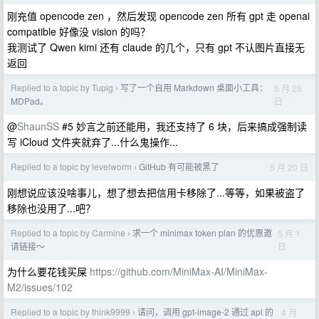
刚充值 opencode zen ，然后发现 opencode zen 所有 gpt 走 openai
compatible 好像没 vision 的吗？
我测试了 Qwen kimi 还有 claude 的几个，只有 gpt 不认图片直接无
返回
Replied to a topic by Tupig
写了一个自用 Markdown 桌面小工具：
5 月 26
›
日
MDPad。
@
ShaunSS
#5 妙言之前还能用，我还支持了 6 块，后来搞成强制读
写 iCloud 文件夹就弃了...什么鬼操作...
Replied to a topic by levelworm
GitHub 有可能被黑了
5 月 20 日
›
刚想说应该没啥事儿，想了想去把信用卡移除了...等等，如果被盗了
移除也没用了...吧？
Replied to a topic by Carmine
求一个 minimax token plan 的优惠邀
5 月 1
›
日
请链接～
为什么要花钱买屎
https://github.com/MiniMax-AI/MiniMax-
M2/issues/102
Replied to a topic by think9999
请问，调用 gpt-image-2 通过 api 的
4 月
›