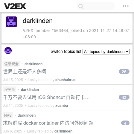
darklinden
V2EX member #563464, joined on 2021-11-27 14:48:07
+08:00
Switch topics list
信息安全
•
darklinden
世界上还是坏人多啊
26
Jul 15, 2025 • Lastly replied by
chunhuitrue
程序员
•
darklinden
千万不要去试用 iOS Shortcut 自动打卡…
42
Jul 11, 2025 • Lastly replied by
xuanbg
NAS
•
darklinden
求解群晖 docker container 内访问外网问题
4
Jun 6, 2025 • Lastly replied by
darklinden