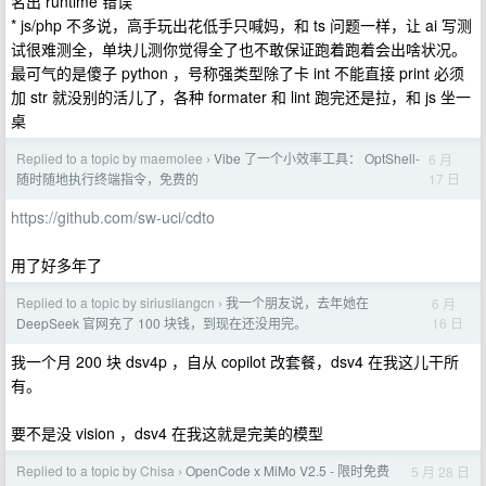
名出 runtime 错误
* js/php 不多说，高手玩出花低手只喊妈，和 ts 问题一样，让 ai 写测
试很难测全，单块儿测你觉得全了也不敢保证跑着跑着会出啥状况。
最可气的是傻子 python ，号称强类型除了卡 int 不能直接 print 必须
加 str 就没别的活儿了，各种 formater 和 lint 跑完还是拉，和 js 坐一
桌
Replied to a topic by maemolee
Vibe 了一个小效率工具： OptShell-
6 月
›
17 日
随时随地执行终端指令，免费的
https://github.com/sw-uci/cdto
用了好多年了
Replied to a topic by siriusliangcn
我一个朋友说，去年她在
6 月
›
16 日
DeepSeek 官网充了 100 块钱，到现在还没用完。
我一个月 200 块 dsv4p ，自从 copilot 改套餐，dsv4 在我这儿干所
有。
要不是没 vision ，dsv4 在我这就是完美的模型
Replied to a topic by Chisa
OpenCode x MiMo V2.5 - 限时免费
5 月 28 日
›