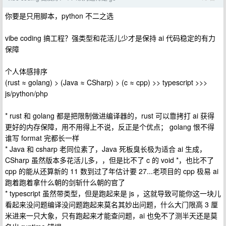
你要是只用脚本，python 不二之选
vibe coding 搞工程？强类型和花活儿少才是保持 ai 代码稳定的有力
保障
个人体感排序
(rust ≈ golang) > (Java ≈ CSharp) > (c ≈ cpp) >> typescript >>>
js/python/php
* rust 和 golang 都是把限制做进编译器的，rust 可以靠拷打 ai 获得
更好的内存保障，用不用得上不说，反正是个优点； golang 恨不得
谁写 format 完都长一样
* Java 和 csharp 老同位素了，Java 死板臭长极为适合 ai 生成，
CSharp 虽然版本多花活儿多，，但是比不了 c 的 void *，也比不了
cpp 的能从还算新的 11 数到过了年估计要 27...老项目的 cpp 极易 ai
跑着跑着拿什么朝的剑斩什么朝的官了
* typescript 虽然带类型，但是跑起来是 js ，这就导致可能你这一块儿
看起来没问题编译没问题跑起来莫名其妙出问题，什么大门限高 3 厘
米进来一只大象，只有跑起来才能查问题，ai 也免不了测半天还是莫