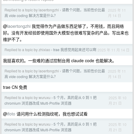
Replied to a topic by laoertongzhi
请教个问题，当前性价比最
2025 年 11
›
月 14 日
高 vide coding 解决方案是什么？
@
laoertongzhi
我觉得作为产品做东西足够了，不用钱，而且网络
好。没有开发经验即使用国外大模型也很难写复杂的产品，写出来也
维护不了。
Replied to a topic by zhixiao
trae 我感觉用起来还可以啊
2025 年 11 月 14 日
›
我挺喜欢的。一些难的通过控制台用 claude code 也能解决。
Replied to a topic by laoertongzhi
请教个问题，当前性价比最
2025 年 11
›
月 14 日
高 vide coding 解决方案是什么？
trae CN 免费
Replied to a topic by wuruxu
5 个月，真的是从 0 到 1 把
2025 年 10
›
月 21 日
chromium 浏览器改成 Multi-Profile 浏览器
@
ifoto
请问用什么检测指纹呢，我也想试试看
Replied to a topic by wuruxu
5 个月，真的是从 0 到 1 把
2025 年 10
›
月 21 日
chromium 浏览器改成 Multi-Profile 浏览器