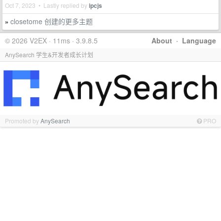
Oct 7, 2023 • Lastly replied by
ipcjs
closetome 创建的更多主题
»
© 2026 V2EX · 11ms · 3.9.8.5
About
·
Language
AnySearch 学生&开发者成长计划
Promoted by
AnySearch
PRO