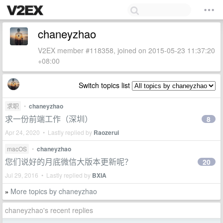
chaneyzhao
V2EX member #118358, joined on 2015-05-23 11:37:20
+08:00
Switch topics list
求职
•
chaneyzhao
求一份前端工作（深圳）
8
Apr 24, 2020 • Lastly replied by
Raozerui
macOS
•
chaneyzhao
您们说好的月底微信大版本更新呢？
20
Jul 29, 2016 • Lastly replied by
BXIA
More topics by chaneyzhao
»
chaneyzhao's recent replies