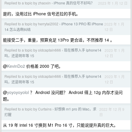
Replied to a topic by zhaoxin
iPhone 真的信号不好吗？
2023 年 1 月 12 日
›
是的，没用过比 iPhone 信号还拉的手机。
Replied to a topic by herrytai2002
iPhone 13 PRO 和 iPhone
2023 年 1 月
›
12 日
14 怎么选啊纠结
能接受二手，重量，预算充足 13Pro 更合适，不然推荐 14 。
Replied to a topic by oldcaptain666
现在推荐入手 iphone14
2023 年 1 月
›
12 日
吗，还是明年等 15
@
KevinDo2
价格差 2000 了吧。
Replied to a topic by oldcaptain666
现在推荐入手 iphone14
2023 年 1 月
›
12 日
吗，还是明年等 15
@
yoyoyoyolol
？ Android 没问题？ Android 得上 12g 内存才没问
题。
Replied to a topic by Curtains
好想换 m1 pro 的 Mac，求
2022 年 12 月 9
›
日
打醒
从 19 年 intel 16 寸换到 M1 Pro 16 寸，只能说提升真的巨大。