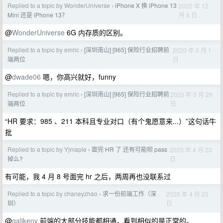
Replied to a topic by WonderUniverse
iPhone X 换 iPhone 13
2022 年 12
›
月 9 日
Mini 还是 iPhone 13？
@
WonderUniverse
6G 内存质的区别。
Replied to a topic by emric
[深圳南山] [965] 保险行业招聘前
2020 年 6 月 1
›
日
端两位
@
dwade06
嗯，你高兴就好，funny
Replied to a topic by emric
[深圳南山] [965] 保险行业招聘前
2020 年 5 月 29
›
日
端两位
“HR 要求：985 、211 本科且专业对口（有个鬼愿意来...）”这句话牛
批
Replied to a topic by Yjmaple
面完 HR 了 还有可能呗 pass
2020 年 4 月 23
›
日
掉么?
有可能，我 4 月 8 号面完 hr 之后，两周再也没联系过
Replied to a topic by chaneyzhao
求一份前端工作（深
2020 年 4 月 23
›
日
圳）
@
galikeoy
前端的大部分技能都相通，看到相似的是正常的。