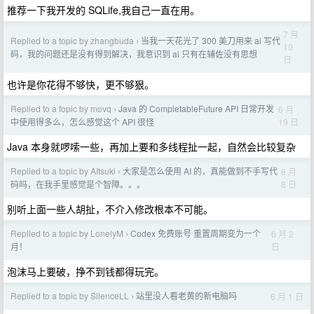
推荐一下我开发的 SQLife,我自己一直在用。
7 月
Replied to a topic by zhangbuda
当我一天花光了 300 美刀用来 ai 写代
›
10
码，我的问题还是没有得到解决，我意识到 ai 只有在辅佐没有思想
日
也许是你花得不够快，更不够狠。
Replied to a topic by movq
Java 的 CompletableFuture API 日常开发
6 月
›
19 日
中使用得多么，怎么感觉这个 API 很怪
Java 本身就啰嗦一些，再加上要和多线程扯一起，自然会比较复杂
Replied to a topic by AItsuki
大家是怎么使用 AI 的，真能做到不手写代
6 月
›
8 日
码吗，在我手里感觉是个智障。。。
别听上面一些人胡扯，不介入修改根本不可能。
Replied to a topic by LonelyM
Codex 免费账号 重置周期变为一个
6 月 2
›
日
月！
泡沫马上要破，挣不到钱都得玩完。
Replied to a topic by SilenceLL
站里没人看老黄的新电脑吗
6 月 1 日
›