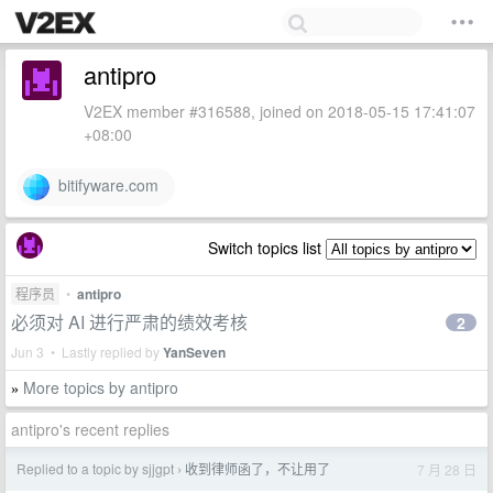
antipro
V2EX member #316588, joined on 2018-05-15 17:41:07
+08:00
bitifyware.com
Switch topics list
程序员
•
antipro
必须对 AI 进行严肃的绩效考核
2
Jun 3 • Lastly replied by
YanSeven
More topics by antipro
»
antipro's recent replies
Replied to a topic by sjjgpt
收到律师函了，不让用了
7 月 28 日
›