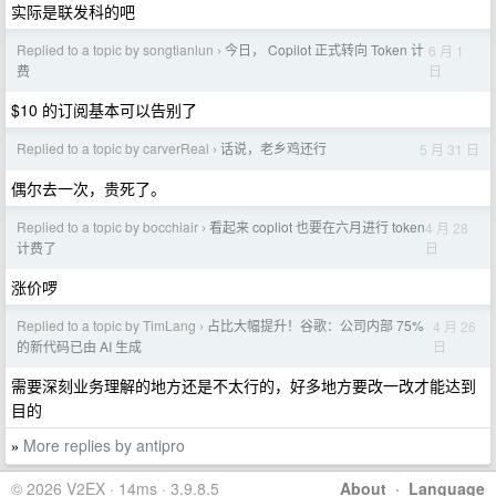
实际是联发科的吧
Replied to a topic by songtianlun
今日， Copilot 正式转向 Token 计
6 月 1
›
日
费
$10 的订阅基本可以告别了
Replied to a topic by carverReal
话说，老乡鸡还行
5 月 31 日
›
偶尔去一次，贵死了。
Replied to a topic by bocchiair
看起来 copliot 也要在六月进行 token
4 月 28
›
日
计费了
涨价啰
Replied to a topic by TimLang
占比大幅提升！谷歌：公司内部 75%
4 月 26
›
日
的新代码已由 AI 生成
需要深刻业务理解的地方还是不太行的，好多地方要改一改才能达到
目的
More replies by antipro
»
© 2026 V2EX · 14ms · 3.9.8.5
About
·
Language