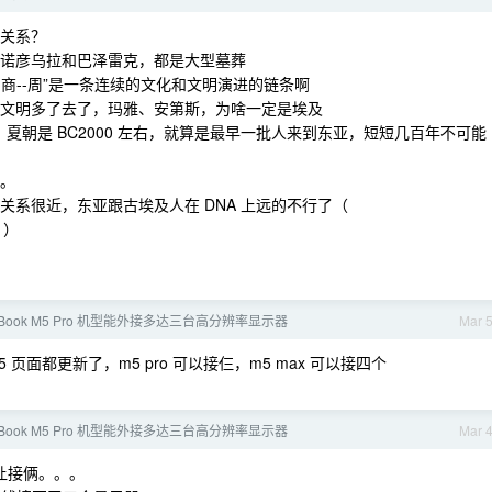
啥关系？
看诺彦乌拉和巴泽雷克，都是大型墓葬
-商--周”是一条连续的文化和文明演进的链条啊
的文明多了去了，玛雅、安第斯，为啥一定是埃及
0 左右，夏朝是 BC2000 左右，就算是最早一批人来到东亚，短短几百年不可能
。。
关系很近，东亚跟古埃及人在 DNA 上远的不行了（
）
cBook M5 Pro 机型能外接多达三台高分辨率显示器
Mar 
menet5 页面都更新了，m5 pro 可以接仨，m5 max 可以接四个
cBook M5 Pro 机型能外接多达三台高分辨率显示器
Mar 
下只让接俩。。。