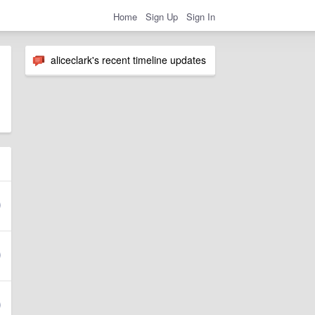
Home
Sign Up
Sign In
aliceclark's recent timeline updates