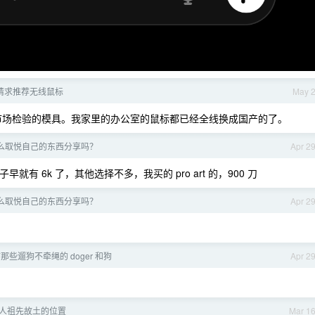
ro 请求推荐无线鼠标
May 
雷蛇经过市场检验的模具。我家里的办公室的鼠标都已经全线换成国产的了。
么取悦自己的东西分享吗？
Apr 2
果子早就有 6k 了，其他选择不多，我买的 pro art 的，900 刀
么取悦自己的东西分享吗？
Apr 2
些遛狗不牵绳的 doger 和狗
Apr 2
汉人祖先故土的位置
Mar 1