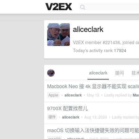
aliceclark
V2EX member #221436, joined on
Today's activity rank
17924
aliceclark
提问
技
Macbook Neo 接 4k 显示器不能实现 scali
Apple
•
aliceclark
•
May 12
• Lastly replied by
Mas
9700X 配置找茬儿
硬件
•
aliceclark
•
Aug 13, 2024
• Lastly replied b
macOS 切换输入法快捷键失效的问题可
macOS
•
•
Oct 3, 2023
• Lastly replied 