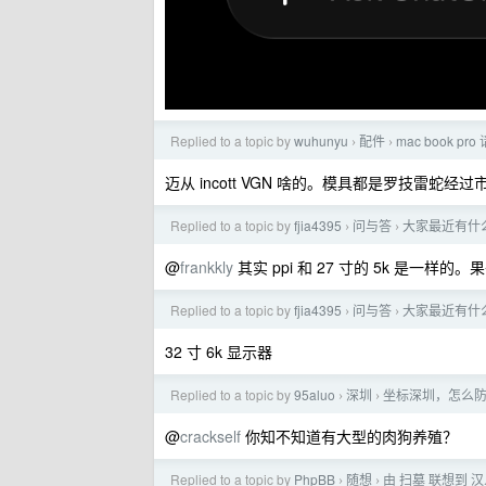
Replied to a topic by
wuhunyu
配件
mac book p
›
›
迈从 incott VGN 啥的。模具都是罗技
Replied to a topic by
fjia4395
问与答
大家最近有什
›
›
@
frankkly
其实 ppi 和 27 寸的 5k 是一样的。
Replied to a topic by
fjia4395
问与答
大家最近有什
›
›
32 寸 6k 显示器
Replied to a topic by
95aluo
深圳
坐标深圳，怎么防那
›
›
@
crackself
你知不知道有大型的肉狗养殖？
Replied to a topic by
PhpBB
随想
由 扫墓 联想到 
›
›