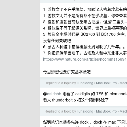
1. 游牧文明不在乎坟墓，那跟汉人执着坟墓有
1. 游牧文明并不是所有都不在乎坟墓，你查查
2. 夏朝和虞朝目前缺乏考古证据，但是“二里头-
4. 相似性不等于起源关系啊，世界上重视墓葬
5. 埃及金字塔时代是 BC2700 到 BC170
没有任何关联吧
6. 蒙古人种这中错误概念比周可晚了几千年。
7. 你把遗传学当啥了，古埃及人和中东北非人群
https://www.nature.com/articles/ncomms15694
奇思妙想也要讲究基本法吧
Replied to a topic by
liuhaidong
MacBook Pro
Ma
›
›
@
ostrichb
刚看了 caldigits 的 TS5 和 ele
看来 thunderbolt 5 把这个限制移除了
Replied to a topic by
liuhaidong
MacBook Pro
Ma
›
›
然鹅笔记本很多先连 dock ，dock 在 mac 