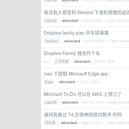
aliceclark
有没有人感受到 Ventura 下滚轮按键的延
macOS
•
aliceclark
•
Nov 8, 2022
• Lastly replied
Dropbox family plan 开车招乘客
Dropbox
•
aliceclark
•
Oct 30, 2020
• Lastly repli
Dropbox Family 我也开个车
1
二手交易
•
aliceclark
•
Oct 29, 2020
mac 下提取 Microsoft Edge.app
Edge
•
aliceclark
•
Oct 27, 2020
Microsoft To-Do 可以在 MAS 上预订了
macOS
•
aliceclark
•
Jun 21, 2019
• Lastly replie
请问有做过 T4 交感神经链切断术 的吗
问与答
•
aliceclark
•
May 9, 2019
• Lastly replied 