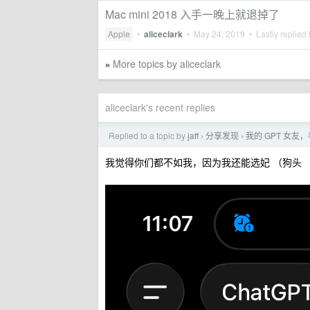
Mac mini 2018 入手一晚上就退掉了
Apple
•
aliceclark
•
May 24, 2019
• Lastly replied
More topics by aliceclark
»
aliceclark's recent replies
Replied to a topic by
jaff
分享发现
我的 GPT 女友
›
›
我觉得你们都不如我，因为我还能选妃 （狗头