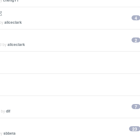
chengYT
迟
4
 by
aliceclark
2
ed by
aliceclark
7
d by
dif
23
by
sbbeta