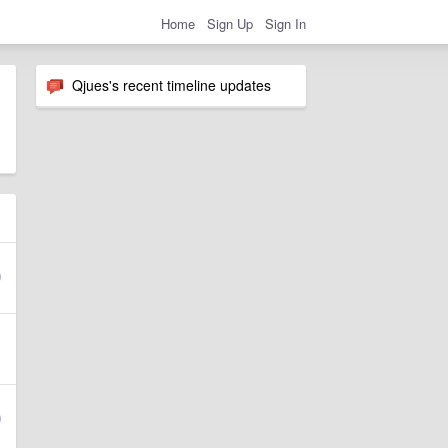
Home
Sign Up
Sign In
Qjues's recent timeline updates