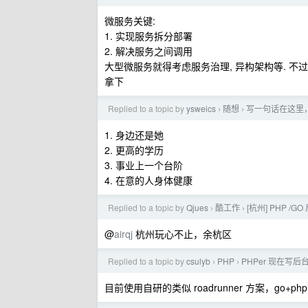
微服务关键:
1. 实现服务拆分部署
2. 解决服务之间调用
大型微服务就得考虑服务治理, 异构架构等. 不过客户提这
拿下
Replied to a topic by
ysweics
随想
写一句话在这里，下一
›
›
1. 身边还是她
2. 更高的学历
3. 事业上一个台阶
4. 在意的人身体健康
Replied to a topic by
Qjues
酷工作
[杭州] PHP /GO
›
›
@
airqj
杭州玩心不止，余杭区
Replied to a topic by
csulyb
PHP
PHPer 现在写后
›
›
目前使用自研的类似 roadrunner 方案，go+p