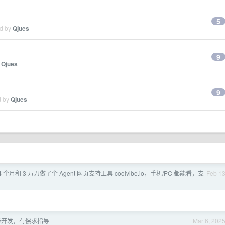
5
ed by
Qjues
9
y
Qjues
9
d by
Qjues
4 个月和 3 万刀做了个 Agent 网页支持工具 coolvibe.io，手机/PC 都能看，支
Feb 1
服务开发，有偿求指导
Mar 6, 202