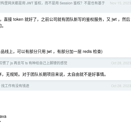
里网关都是用 JWT 鉴权，而不是用 Session 鉴权？不是也有基于
Nov 15, 202
 ，直接 token 就好了，之前公司就有团队新写的鉴权服务，又 jwt ，然后
的。
品线上，可以有部分只用 jwt ，有部分加一层 redis 检查)
写惯了 js 再去写 ts 有种给自己上脚镣的感觉
Oct 28, 202
无序，无规矩。对于团队长期项目来说，太自由就不是好事情。
P 找工作有没有钱途
Oct 28, 202
ava
了