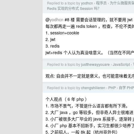
Replied to a topic by
yodhcn
程序员
为什么微服务架构
›
›
Redis 实现的分布式 Session 吗？
@
yodhcn
#8 楼 需要会话管理的，就不要用 jwt
每次都再走一遍 redis token ，检查，不伦不类
1. session+cookie
2. jwt
3. redis
jwt+redis 个人认为真没啥意义。（当然在不同产
Replied to a topic by
justthewayyouare
JavaScript
›
›
观点: 自由并不一定就是褒义，也可能意味着
Replied to a topic by
chengshilieren
PHP
自学 PH
›
›
个人观点（ 6 年 php ）
1. 市场不景气，不管是什么语言都有所下滑。
2. 大厂 java ，go 等较多，但非奇人异士很难进
3. 小厂被很多大厂毕业的 java 系接手，逐渐转 j
4. 小厂 php 基本不招新手，实习生都很少培养
5. 之前招人，一般 8k 起（杭州非外包）