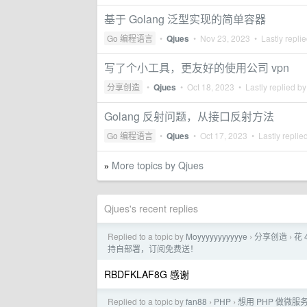
基于 Golang 泛型实现的简单容器
Go 编程语言
•
Qjues
•
Nov 23, 2023
• Lastly repli
写了个小工具，更友好的使用公司 vpn
分享创造
•
Qjues
•
Oct 18, 2023
• Lastly replied b
Golang 反射问题，从接口反射方法
Go 编程语言
•
Qjues
•
Oct 17, 2023
• Lastly replie
More topics by Qjues
»
Qjues's recent replies
Replied to a topic by
Moyyyyyyyyyyye
分享创造
花 
›
›
持自部署，订阅免费送！
RBDFKLAF8G 感谢
Replied to a topic by
fan88
PHP
想用 PHP 做微
›
›