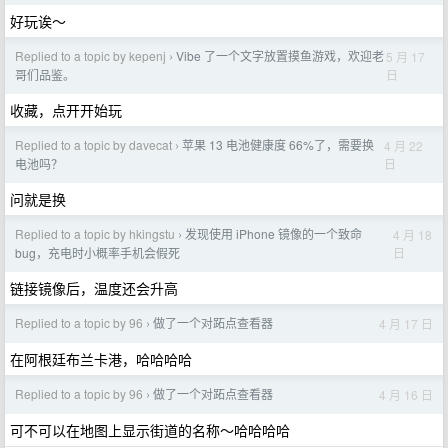
好玩诶～
Replied to a topic by kepenj
Vibe 了一个文字放置摸鱼游戏，欢迎老
5 月 17
›
日
哥们品鉴。
收藏，点开开始玩
Replied to a topic by davecat
苹果 13 电池健康度 66%了，需要换
4 月 22
›
日
电池吗？
问就是换
Replied to a topic by hkingstu
发现使用 iPhone 镜像的一个致命
4 月 18
›
日
bug，充电时小概率手机会假死
链接镜像后，温度还会升高
Replied to a topic by 96
做了一个对跖点查看器
4 月 17 日
›
在阿根廷布兰卡港，哈哈哈哈
Replied to a topic by 96
做了一个对跖点查看器
4 月 16 日
›
可不可以在地图上显示街道的名称～哈哈哈哈