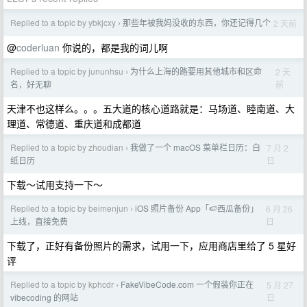
Replied to a topic by ybkjcxy
那些年被我妈没收的东西，你还记得几个
2 天前
›
@
coderluan
你说的，都是我的词儿啊
Replied to a topic by jununhsu
为什么上海的路要用其他城市和区命
2 天
›
前
名，好无聊
天津不也这样么。。。五大道的核心道路就是：马场道、睦南道、大
理道、常德道、重庆道和成都道
Replied to a topic by zhoudian
我做了一个 macOS 菜单栏日历：白
7 月 2
›
日
纸日历
下载～试用支持一下～
Replied to a topic by beimenjun
iOS 照片备份 App「🍉西瓜备份」
6 月 26
›
日
上线，直接免费
下载了，正好有备份照片的需求，试用一下，应用商店里给了 5 星好
评
Replied to a topic by kphcdr
FakeVibeCode.com 一个假装你正在
5 月 27
›
日
vibecoding 的网站