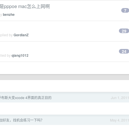
pppoe mac怎么上网啊
7
by
benzhe
29
eplied by
GordianZ
24
plied by
qiang1012
布斯大变xcode 4界面的真正目的
Jun 1, 201
加好友，找机会练习一下吗？
May 4, 201