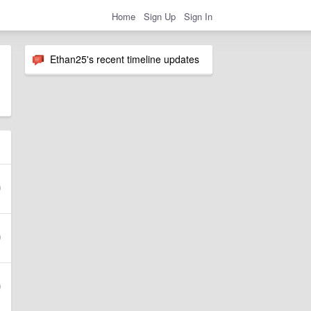
Home
Sign Up
Sign In
Ethan25's recent timeline updates