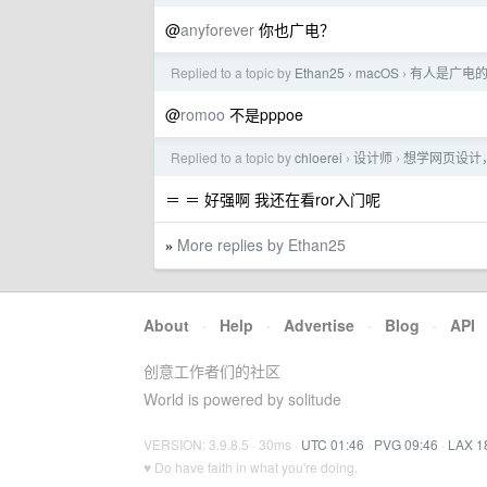
@
anyforever
你也广电？
Replied to a topic by
Ethan25
macOS
有人是广电的网
›
›
@
romoo
不是pppoe
Replied to a topic by
chloerei
设计师
想学网页设计
›
›
＝ ＝ 好强啊 我还在看ror入门呢
More replies by Ethan25
»
About
·
Help
·
Advertise
·
Blog
·
API
创意工作者们的社区
World is powered by solitude
VERSION: 3.9.8.5 · 30ms ·
UTC 01:46
·
PVG 09:46
·
LAX 1
♥ Do have faith in what you're doing.