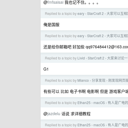
@
fmfsaisai
我也记不住。。。。
Replied to a topic by
eary
StarCraft 2
大家可以互相
›
›
俺是国服
Replied to a topic by
eary
StarCraft 2
大家可以互相
›
›
还是给你邮箱吧 好加些
qq976484412@163.c
Replied to a topic by
Livid
StarCraft 2
大家来讨论一
›
›
G1
Replied to a topic by
Mianco
分享发现
刚发现网页
›
›
有些可以 比如 电子书啊 电影啊 但是 游戏客户端 
Replied to a topic by
Ethan25
macOS
有人是广电的网
›
›
@
jazdelu
话说 求详细教程
Replied to a topic by
Ethan25
macOS
有人是广电的网
›
›