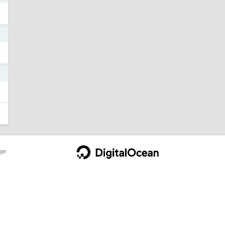
1
1
ge