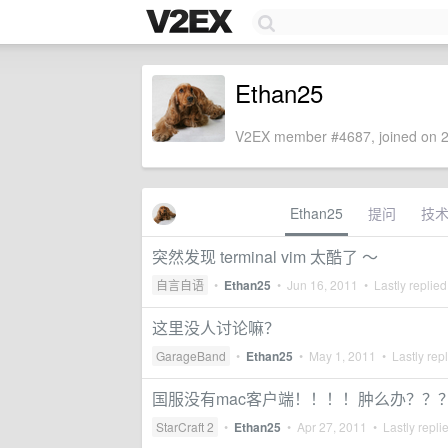
Ethan25
V2EX member #4687, joined on 2
Ethan25
提问
技
突然发现 terminal vim 太酷了 ～
自言自语
•
Ethan25
•
Jun 16, 2011
• Lastly replie
这里没人讨论嘛？
GarageBand
•
Ethan25
•
May 1, 2011
• Lastly rep
国服没有mac客户端！！！！肿么办？？
StarCraft 2
•
Ethan25
•
Apr 27, 2011
• Lastly repli