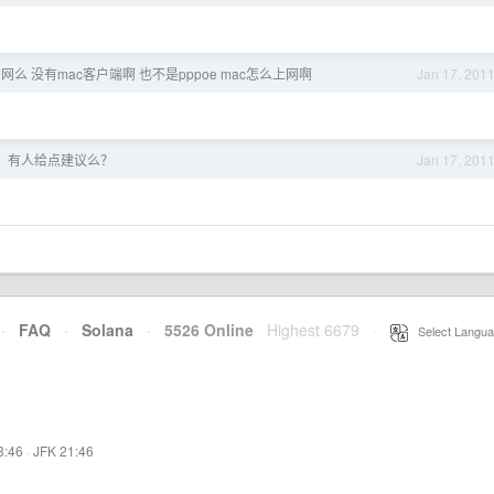
么 没有mac客户端啊 也不是pppoe mac怎么上网啊
Jan 17, 201
，有人给点建议么？
Jan 17, 201
·
FAQ
·
Solana
·
5526 Online
Highest 6679
·
Select Langua
8:46
·
JFK 21:46