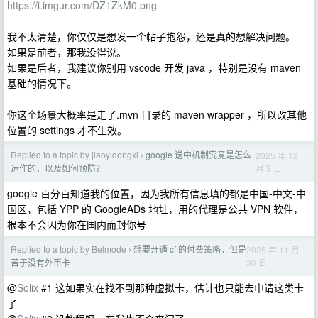
https://i.imgur.com/DZ1ZkM0.png
我不太清楚，你仅仅是想发一个帖子抱怨，还是真的想解决问题。
如果是前者，那我没得说。
如果是后者，我建议你别用 vscode 开发 java ，特别是没有 maven
基础的情况下。
你这个场景大概率是走了.mvn 目录的 maven wrapper ，所以改其他
位置的 settings 才不生效。
Replied to a topic by jiaoyidongxi
google 送中机制究竟是怎么
2025 年 12
›
月 3 日
运作的，以及如何预防？
google 百分百知道我的位置，因为我所有信息填的都是中国-中文-中
国区，包括 YPP 的 GoogleADs 地址，用的代理是公共 VPN 软件，
根本不会因为你在国内而封你号
Replied to a topic by Belmode
想要开通 cf 的付费策略，但是
2025 年 11 月
›
30 日
苦于没有外币卡
@
Solix
#1 这如果实在找不到那种虚拟卡，估计也只能去申请这类卡
了