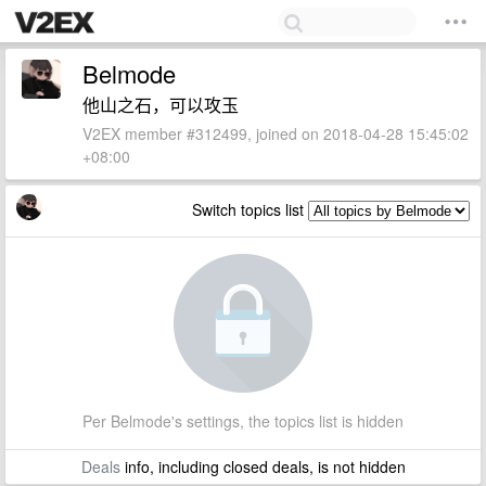
Belmode
他山之石，可以攻玉
V2EX member #312499, joined on 2018-04-28 15:45:02
+08:00
Switch topics list
Per Belmode's settings, the topics list is hidden
Deals
info, including closed deals, is not hidden