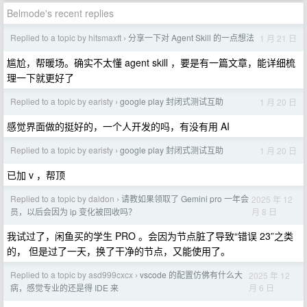
Belmode's recent replies
Replied to a topic by hitsmaxft
分享一下对 Agent Skill 的一点想法
1 月 21 日
›
尴尬，帮暖场。确实不太懂 agent skill ，要是有一篇文章，能详细梳
理一下就更好了
Replied to a topic by earisty
google play 封闭式测试互助
1 月 20 日
›
感觉界面做的挺好的，一个人开发的吗，有没有用 AI
Replied to a topic by earisty
google play 封闭式测试互助
1 月 20 日
›
已加 v ，帮顶
Replied to a topic by daldon
请教如果领取了 Gemini pro 一年会
2025 年 12
›
月 8 日
员，以后会因为 ip 变化被回收吗？
我试过了，闲鱼买的学生 PRO 。会因为节点脏了导致“错误 23”之类
的， 但是过了一天，换了干净的节点，又能使用了。
Replied to a topic by asd999cxcx
vscode 的配置仿佛有什么大
2025 年 12
›
月 6 日
病，感觉专业的还是得 IDE 来