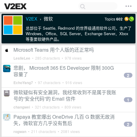
V2EX
微软
Topics
602
›
总部位于 Seattle, Redmond 的世界级通用软件公司，生产了
Windows、Office、SQL Server、Exchange Server、Xbox
等重要软硬件产品。
Microsoft Teams 用个人版的还正常吗
LeslieLee
• 285 characters • 978 views
悲剧， Microsoft 365 E5 Developer 限制 300G
容量了
2
EchoYang7
• 97 characters • 916 views
微软疑似有安全漏洞，我经常收到不是属于我账
号的“安全代码”的 Email 信件
1
changwei
• 321 characters • 809 views
Papaya 教室爆出 OneDrive 几百 G 数据无故消
失，微软官方几乎没有售后
2
rogwan
• 211 characters • 2081 views