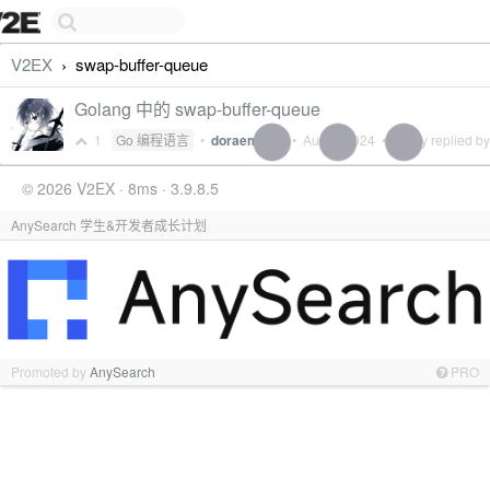
V2EX
swap-buffer-queue
›
Golang 中的 swap-buffer-queue
1
Go 编程语言
•
doraemonki
•
Aug 7, 2024
• Lastly replied b
© 2026 V2EX · 8ms · 3.9.8.5
AnySearch 学生&开发者成长计划
Promoted by
AnySearch
PRO