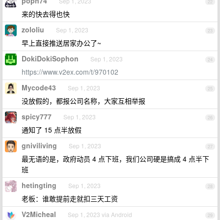
popn74
Sep 1, 2023
22
来的快去得也快
zololiu
Sep 1, 2023
23
早上直接推送居家办公了~
DokiDokiSophon
Sep 1, 2023
24
https://www.v2ex.com/t/970102
Mycode43
Sep 1, 2023
25
没放假的，都报公司名称，大家互相举报
spicy777
Sep 1, 2023
26
通知了 15 点半放假
gniviliving
Sep 1, 2023
27
最无语的是，政府动员 4 点下班，我们公司硬是搞成 4 点半下
班
hetingting
Sep 1, 2023
28
老板：谁敢提前走就扣三天工资
V2Micheal
Sep 1, 2023 via Android
29