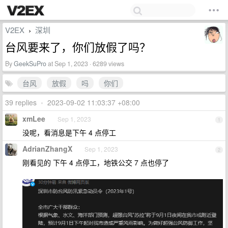
V2EX
深圳
›
台风要来了，你们放假了吗？
By
GeekSuPro
at Sep 1, 2023 · 6289 views
台风
放假
吗
你们
39 replies
•
2023-09-02 11:03:37 +08:00
xmLee
Sep 1, 2023
1
没呢，看消息是下午 4 点停工
AdrianZhangX
Sep 1, 2023
2
刚看见的 下午 4 点停工，地铁公交 7 点也停了