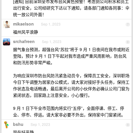
[通知] 目前深圳全市发布台风黄色预警！考虑到公司积水和员工
出行安全，公司经研究下达以下通知，请各部门通知各同事：伞
统一放公司外面！
mikaelson
Sep 1, 2023
7
福州风平浪静
srchafreen
Sep 1, 2023
8
据气象台预测，超强台风“苏拉”将于 9 月 1 日夜间在我市或附近
登陆，预计 9 月 1 日下午起对我市造成严重风雨影响，防台风
和防汛形势非常严峻。
为响应深圳市防台风防汛紧急动员令，保障员工安全，深圳职场
今日下午调整为居家办公模式，请大家对接好手头任务，保持工
作状态及电话畅通，最后离开公司的小伙伴务必确认公司门窗为
紧闭状态，回家路上注意安全，小心慢行。
9 月 1 日下午全市范围内将实行“五停”，全面停课、停工、停
业、停市、停运。请大家非必要不外出，保持家中门窗紧闭。
bshu
Sep 1, 2023
9
现在好平静