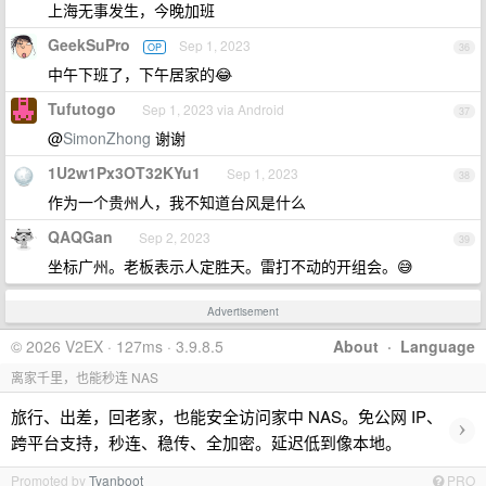
上海无事发生，今晚加班
GeekSuPro
Sep 1, 2023
OP
36
中午下班了，下午居家的😂
Tufutogo
Sep 1, 2023 via Android
37
@
SimonZhong
谢谢
1U2w1Px3OT32KYu1
Sep 1, 2023
38
作为一个贵州人，我不知道台风是什么
QAQGan
Sep 2, 2023
39
坐标广州。老板表示人定胜天。雷打不动的开组会。😅
Advertisement
© 2026 V2EX · 127ms · 3.9.8.5
About
·
Language
离家千里，也能秒连 NAS
旅行、出差，回老家，也能安全访问家中 NAS。免公网 IP、
›
跨平台支持，秒连、稳传、全加密。延迟低到像本地。
Promoted by
Tyanboot
PRO