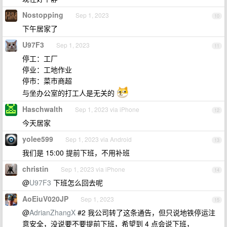
Nostopping
Sep 1, 2023
10
下午居家了
U97F3
Sep 1, 2023
11
停工：工厂
停业：工地作业
停市：菜市商超
与坐办公室的打工人是无关的
Haschwalth
Sep 1, 2023 via iPhone
12
今天居家
yolee599
Sep 1, 2023 via Android
13
我们是 15:00 提前下班，不用补班
christin
Sep 1, 2023 via iPhone
14
@
U97F3
下班怎么回去呢
AoEiuV020JP
Sep 1, 2023
15
@
AdrianZhangX
#2 我公司转了这条通告，但只说地铁停运注
意安全，没说要不要提前下班，希望到 4 点会说下班，