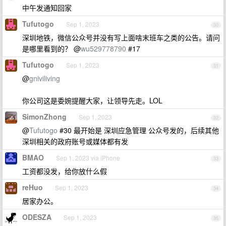
中午发通知回家
Tufutogo
Sep 1, 2023
30
深圳地铁，微信公众号并没有写上面啥末班车之类的公告。请问
是哪里看到的？ @
wu529778790
#17
Tufutogo
Sep 1, 2023
31
@
gniviliving
你公司这是委婉提醒大家，让领导先走。LOL
SimonZhong
Sep 1, 2023
32
@
Tufutogo
#30 最开始是 深圳应急管理 公众号发的，后续其他
深圳相关的政府账号或媒体都有发
BMAO
Sep 1, 2023 via iPhone
33
工资都没发，给你放什么假
reHuo
Sep 1, 2023
34
居家办公。
ODESZA
Sep 1, 2023
35