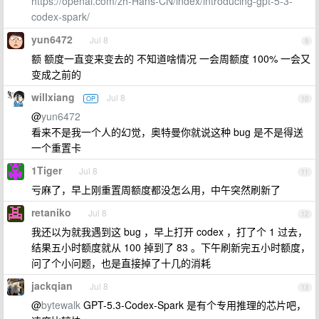
https://openai.com/zh-Hans-CN/index/introducing-gpt-5-3-
codex-spark/
yun6472
Jul 8
9
额 额度一直变来变去的 不知道啥情况 一会周额度 100% 一会又
变成之前的
willxiang
Jul 8
OP
10
@
yun6472
看来不是我一个人的幻觉，奥特曼你就说这种 bug 是不是得送
一个重置卡
1Tiger
Jul 8
11
亏麻了，早上刚重置周额度都没怎么用，中午突然刷新了
retaniko
Jul 8
12
我还以为就我遇到这 bug ，早上打开 codex ，打了个 1 过去，
结果五小时额度就从 100 掉到了 83 。下午刷新完五小时额度，
问了个小问题，也是直接掉了十几的消耗
jackqian
Jul 8
13
@
bytewalk
GPT-5.3-Codex-Spark 是有个专用推理的芯片吧，