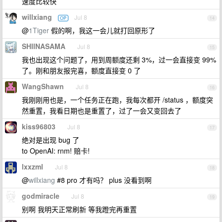
速度比较快
willxiang
Jul 8
OP
14
@
1Tiger
假的啊，我这一会儿就打回原形了
SHIINASAMA
Jul 8
15
我也出现这个问题了，用到周额度还剩 3%，过一会直接变 99%
了。刚和朋友报完喜，额度直接变 0 了
WangShawn
Jul 8
16
我刚刚用也是，一个任务正在跑，我每次都开 /status ，额度突
然重置，我看日期也是重置了，过了一会又变回去了
kiss96803
Jul 8
17
绝对是出现 bug 了
to OpenAI: rnm! 赔卡!
lxxzml
Jul 8
18
@
willxiang
#8 pro 才有吗？ plus 没看到啊
godmiracle
Jul 8
19
别啊 我明天正常刷新 等我蹬完再重置