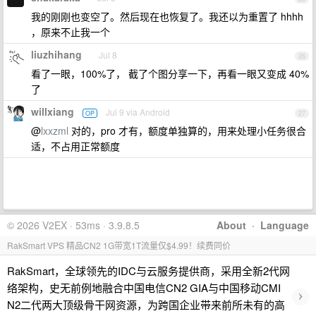
我的刚刚也变空了。然后现在也恢复了。我还以为重置了 hhhh
，原来不止我一个
liuzhihang
Jul 8
26
看了一眼，100%了， 截了个图分享一下，再看一眼又变成 40%
了
willxiang
Jul 9 via Android
OP
27
@
lxxzml
对的，pro 才有，额度单独算的，用来处理小任务很合
适，不占用正常额度
© 2026 V2EX · 53ms · 3.9.8.5
About
·
Language
RakSmart VPS 精品CN2 1G带宽1T流量仅$4.99！续费同价
RakSmart，全球领先的IDC与云服务提供商，采用全新2代网
络架构，史无前例地融合中国电信CN2 GIA与中国移动CMI
›
N2二代两大顶级骨干网资源，为跨国企业带来前所未有的高