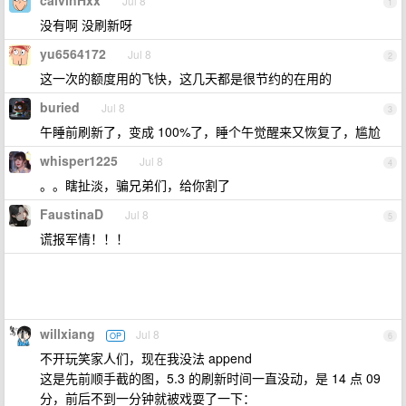
calvinHxx
Jul 8
1
没有啊 没刷新呀
yu6564172
Jul 8
2
这一次的额度用的飞快，这几天都是很节约的在用的
buried
Jul 8
3
午睡前刷新了，变成 100%了，睡个午觉醒来又恢复了，尴尬
whisper1225
Jul 8
4
。。瞎扯淡，骗兄弟们，给你割了
FaustinaD
Jul 8
5
谎报军情！！！
willxiang
Jul 8
OP
6
不开玩笑家人们，现在我没法 append
这是先前顺手截的图，5.3 的刷新时间一直没动，是 14 点 09
分，前后不到一分钟就被戏耍了一下：