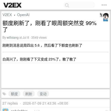
V2EX
OpenAI
›
额度刷新了，刚看了眼周额突然变 99%
了
By
willxiang
at Jul 8 · 3549 views
刚刷到消息说周四出 5.6 ，然后看了下额度也刷新了
白高兴了，刚刚看了下又变成 23%了，散了散了
额度
刷新
变动
27 replies
•
2026-07-09 21:43:36 +08:00