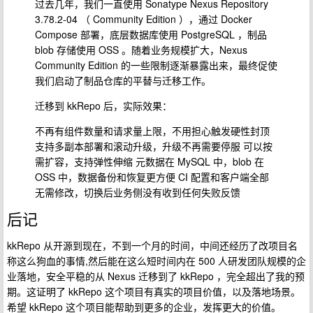
过去几年，我们一直使用 Sonatype Nexus Repository
3.78.2-04 （ Community Edition ），通过 Docker
Compose 部署，底层数据库使用 PostgreSQL ，制品
blob 存储使用 OSS 。随着业务规模扩大，Nexus
Community Edition 的一些限制逐渐暴露出来，最终促使
我们启动了制品仓库的平替与迁移工作。
迁移到 kkRepo 后，实际效果：
不再有组件数量和请求量上限，不用担心触发硬性封顶
支持多副本部署和滚动升级，升级不再需要停服 可以按
需扩容，支持弹性伸缩 元数据在 MySQL 中，blob 在
OSS 中，数据备份和恢复更方便 CI 配置和客户端全部
无需修改，切换后业务侧没有收到任何失败反馈
后记
kkRepo 从开源到现在，不到一个月的时间，中间还经历了改项目名
称这么狗血的事情,然后能在这么短时间内在 500 人研发团队规模的企
业落地，安全平稳的从 Nexus 迁移到了 kkRepo ，完全超出了我的预
期。这证明了 kkRepo 这个项目有真实的项目价值，以及落地场景。
希望 kkRepo 这个项目能帮助到更多的企业，发挥更大的价值。