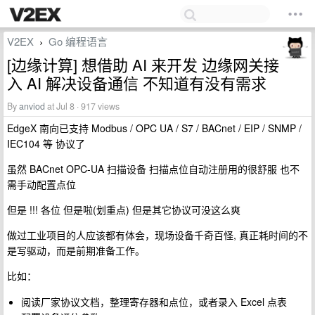
V2EX
Go 编程语言
›
[边缘计算] 想借助 AI 来开发 边缘网关接
入 AI 解决设备通信 不知道有没有需求
By
anviod
at Jul 8 · 917 views
EdgeX 南向已支持 Modbus / OPC UA / S7 / BACnet / EIP / SNMP /
IEC104 等 协议了
虽然 BACnet OPC-UA 扫描设备 扫描点位自动注册用的很舒服 也不
需手动配置点位
但是 !!! 各位 但是啦(划重点) 但是其它协议可没这么爽
做过工业项目的人应该都有体会，现场设备千奇百怪, 真正耗时间的不
是写驱动，而是前期准备工作。
比如：
阅读厂家协议文档，整理寄存器和点位，或者录入 Excel 点表