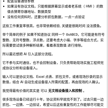
配置设备通信参数
如果没有协议文档，只能根据屏幕显示或者老系统（ HMI ）的数
值去猜寄存器地址、数据类型
没有任何资料时，还要分析抓包数据，一点一点验证
这些工作重复率很高，也非常依赖经验, 关键是很耗时间 没法摸鱼。
举个简单的例子 如果不知道协议 同样一个
，它可能是有符号
0xABCD
整数、无符号整数、浮点数，还要考虑大小端、字序等组合方式，实
际需要尝试很多种解析结果，看着表现数值 进行排除。
所以最近想把 AI 引入这部分流程。
它不参与实时通信，也不会控制设备，只负责帮助现场实施工程师完
成协议分析和设备接入。
输入可以是协议文档、Excel 点表、抓包文件，或者现场抄录的显示
数值，结合 AI 自动生成设备接入所需的配置，再由现场的人确认。
我觉得最有价值的其实是 可以
无文档设备接入和控制
。
很多现场设备已经运行十年，协议资料早就找不到了。过去只能一边
抓包、一边猜、一边验证，希望以后这些重复性的工作能够尽可能交