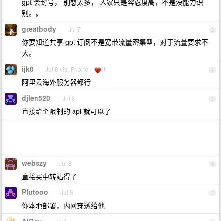
gpt 会封号， 别想太多， 人家只是容忍度高，不是没能力识
别。。
greatbody
Jul 7
3
你要知道共享 gpt 订阅不是宽带流量密集型，对于流量要求不
大。
ijk0
Jul 8 via iPhone
1
4
阿里云海外服务器都行
djlen520
Jul 8
5
直接给个限制的 api 就可以了
webszy
Jul 8
6
直接买中转站得了
Plutooo
Jul 8
7
你本地部署，内网穿透给他