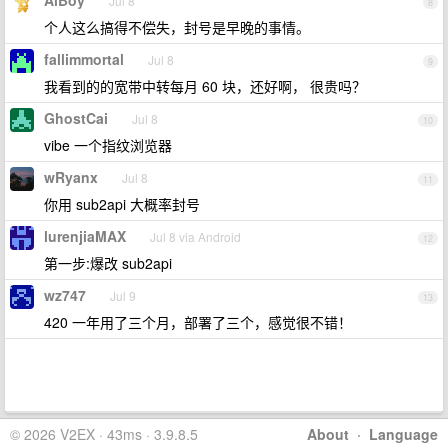
AiBoy
Jul 8
8
个人这么搞得不偿失，封号是早晚的事情。
fallimmortal
Jul 8
9
我看到的的宽带中转每月 60 块，还好啊， 很贵吗？
GhostCai
Jul 8
10
vibe 一个指纹浏览器
wRyanx
Jul 8
11
你用 sub2api 大概率封号
lurenjiaMAX
Jul 8 via Android
12
第一步:爆改 sub2api
wz747
Jul 9
13
420 一年用了三个月，部署了三个，感觉很不错！
© 2026 V2EX · 43ms · 3.9.8.5
About
·
Language