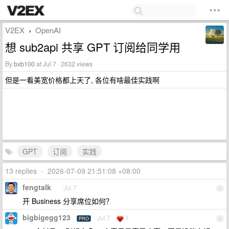
V2EX
OpenAI
›
想 sub2api 共享 GPT 订阅给同学用
By
bxb100
at Jul 7 · 2632 views
但是一看美宽价格都上天了, 各位有啥最佳实践啊
GPT
订阅
实践
13 replies
•
2026-07-09 21:51:08 +08:00
fengtalk
Jul 7
1
开 Business 分享席位如何？
bigbigegg123
Jul 7
1
PRO
2