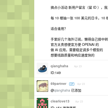
搞点小活动 新用户留言（留 ID ），我
每 10 楼抽一张 100 美元的日卡，1
适合谁用？
手里好几个海外订阅，懒得自己搭中转
官方太贵想便宜方便 OPENAI 的
做 AI 应用，需要稳定调多个模型的
想要线路质量和响应速度快的
qianghaha
Apr 23
ID:149
69partner
Apr 23
OP
@
qianghaha
已添加
clearlove13
Apr 23
ID: 154 谢谢老板