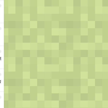
6
7
8
里
9
咨
0