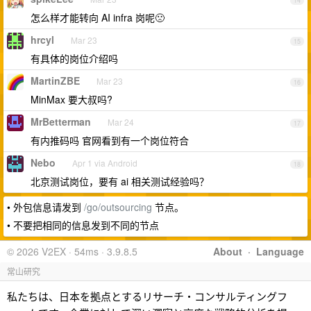
14
怎么样才能转向 AI infra 岗呢🙁
hrcyl
Mar 23
15
有具体的岗位介绍吗
MartinZBE
Mar 23
16
MinMax 要大叔吗?
MrBetterman
Mar 24
17
有内推码吗 官网看到有一个岗位符合
Nebo
Apr 1 via Android
18
北京测试岗位，要有 ai 相关测试经验吗？
• 外包信息请发到
/go/outsourcing
节点。
• 不要把相同的信息发到不同的节点
© 2026 V2EX · 54ms · 3.9.8.5
About
·
Language
常山研究
私たちは、日本を拠点とするリサーチ・コンサルティングフ