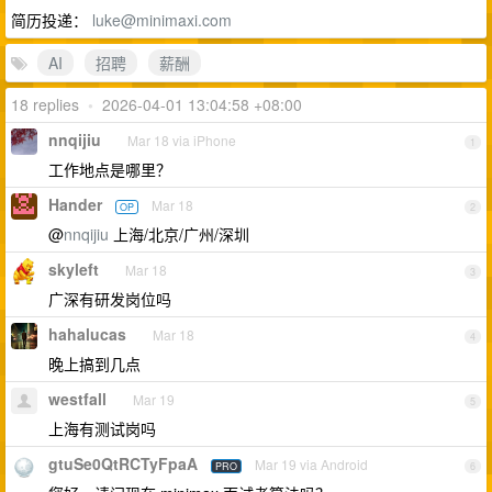
简历投递：
luke@minimaxi.com
AI
招聘
薪酬
18 replies
•
2026-04-01 13:04:58 +08:00
nnqijiu
Mar 18 via iPhone
1
工作地点是哪里？
Hander
Mar 18
OP
2
@
nnqijiu
上海/北京/广州/深圳
skyleft
Mar 18
3
广深有研发岗位吗
hahalucas
Mar 18
4
晚上搞到几点
westfall
Mar 19
5
上海有测试岗吗
gtuSe0QtRCTyFpaA
Mar 19 via Android
PRO
6