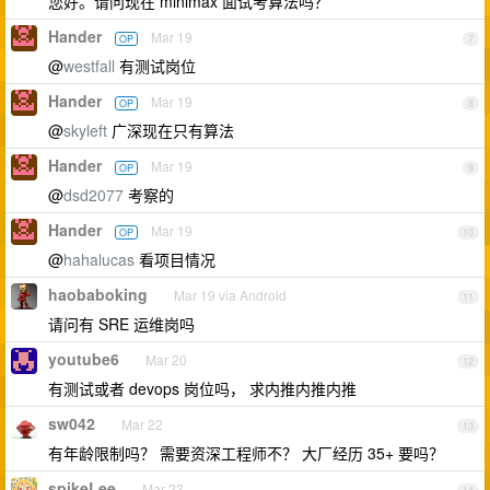
您好。请问现在 minimax 面试考算法吗？
Hander
Mar 19
OP
7
@
westfall
有测试岗位
Hander
Mar 19
OP
8
@
skyleft
广深现在只有算法
Hander
Mar 19
OP
9
@
dsd2077
考察的
Hander
Mar 19
OP
10
@
hahalucas
看项目情况
haobaboking
Mar 19 via Android
11
请问有 SRE 运维岗吗
youtube6
Mar 20
12
有测试或者 devops 岗位吗， 求内推内推内推
sw042
Mar 22
13
有年龄限制吗？ 需要资深工程师不？ 大厂经历 35+ 要吗？
spikeLee
Mar 23