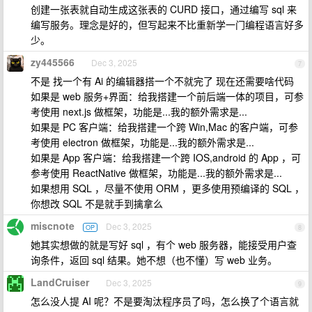
创建一张表就自动生成这张表的 CURD 接口，通过编写 sql 来
编写服务。理念是好的，但写起来不比重新学一门编程语言好多
少。
zy445566
Dec 3, 2025
7
不是 找一个有 Ai 的编辑器搭一个不就完了 现在还需要啥代码
如果是 web 服务+界面：给我搭建一个前后端一体的项目，可参
考使用 next.js 做框架，功能是...我的额外需求是...
如果是 PC 客户端：给我搭建一个跨 Win,Mac 的客户端，可参
考使用 electron 做框架，功能是...我的额外需求是...
如果是 App 客户端：给我搭建一个跨 IOS,android 的 App ，可
参考使用 ReactNative 做框架，功能是...我的额外需求是...
如果想用 SQL ，尽量不使用 ORM ，更多使用预编译的 SQL ，
你想改 SQL 不是就手到擒拿么
miscnote
Dec 3, 2025
OP
8
她其实想做的就是写好 sql ，有个 web 服务器，能接受用户查
询条件，返回 sql 结果。她不想（也不懂）写 web 业务。
LandCruiser
Dec 3, 2025
9
怎么没人提 AI 呢？不是要淘汰程序员了吗，怎么换了个语言就