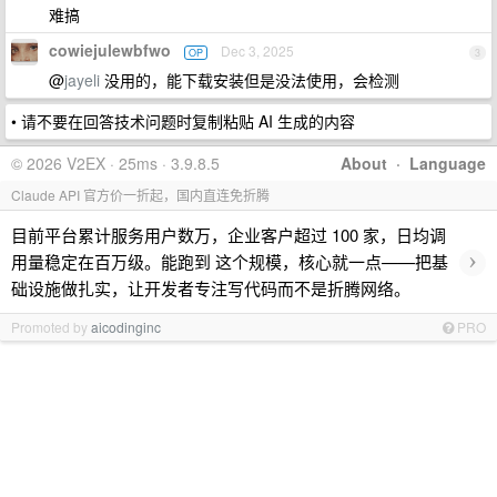
难搞
cowiejulewbfwo
Dec 3, 2025
OP
3
@
jayeli
没用的，能下载安装但是没法使用，会检测
• 请不要在回答技术问题时复制粘贴 AI 生成的内容
© 2026 V2EX · 25ms · 3.9.8.5
About
·
Language
Claude API 官方价一折起，国内直连免折腾
目前平台累计服务用户数万，企业客户超过 100 家，日均调
›
用量稳定在百万级。能跑到 这个规模，核心就一点——把基
础设施做扎实，让开发者专注写代码而不是折腾网络。
Promoted by
aicodinginc
PRO