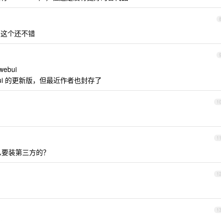
这个还不错
ebui
sgui 的更新版，但最近作者也封存了
1
1
什么要装第三方的？
1
1