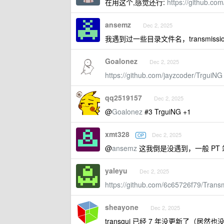
在用这个,感觉还行:
https://github.co
ansemz
Dec 2, 2025
我遇到过一些目录文件名，transmiss
Goalonez
Dec 2, 2025
https://github.com/jayzcoder/TrguiNG
qq2519157
Dec 2, 2025
@
Goalonez
#3 TrguiNG +1
xmt328
Dec 2, 2025
OP
@
ansemz
这我倒是没遇到，一般 PT
yaleyu
Dec 2, 2025
https://github.com/6c65726f79/Transm
sheayone
Dec 2, 2025
transgui 已经 7 年没更新了（居然