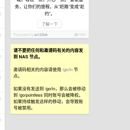
务，让你们的旅程，从“赶路”变成“赴
约”。
2
了解一下
Promoted by
zx123ok
PRO
3
请不要把任何和邀请码有关的内容发
到 NAS 节点。
4
邀请码相关的内容请使用
/go/in
节
点。
5
如果没有发送到 /go/in，那么会被移动
到 /go/pointless 同时账号会被降权。
6
如果持续触发这样的移动，会导致账
号被禁用。
7