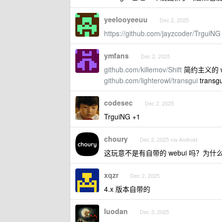
yeelooyeeuu
Dec 2, 2025
https://github.com/jayzcoder/TrguiNG
ymfans
Dec 2, 2025
github.com/killemov/Shift
简约主义的 w
github.com/lighterowl/transgui
tran
codesec
Dec 2, 2025
TrguiNG +1
choury
Dec 2, 2025 via Android
这玩意不是有自带的 webui 吗？为
xqzr
Dec 2, 2025
4.x 版本自带的
luodan
Dec 3, 2025