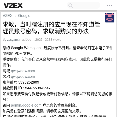
V2EX
Google
›
求教，当时瞎注册的应用现在不知道管
理员账号密码，求取消购买的办法
By
zcsyanxin
at Dec 1, 2025 · 2238 views
您的 Google Workspace 月度帐单已开具。请查看随附在本电子邮件
底部的 PDF 文档。
重要信息：我们会自动从余额中收取相应费用，因此您无需执行任何
操作。
网域
qwqwqqw.com
名称
qwqwqqw.com
账单编号 5398252609
付款资料 ID 1544-5598-8547
如果您想要查看付款记录或更新付款信息，请按以下说明访问您的帐
号：
访问
admin.google.com
登录您的管理控制台。
如果您在登录时遇到问题，请参阅这篇帮助文章。
在您的管理控制台的左上角，依次点击主菜单 > 结算 > 付款帐号。