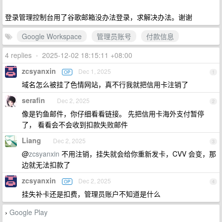
登录管理控制台用了谷歌邮箱没办法登录，求解决办法。谢谢
Google Workspace
管理员账号
付款信息
4 replies
•
2025-12-02 18:15:11 +08:00
zcsyanxin
Dec 1, 2025
OP
1
域名怎么被挂了色情网站，真不行我就把信用卡注销了
serafin
Dec 2, 2025
2
像是钓鱼邮件，你仔细看看链接。 先把信用卡海外支付暂停
了， 看看会不会收到扣款失败邮件
Liang
Dec 2, 2025
3
@
zcsyanxin
不用注销，挂失就会给你重新发卡，CVV 会变，那
边就无法扣款了
zcsyanxin
Dec 2, 2025
OP
4
挂失补卡还是扣费，管理员账户不知道是什么
Google Play
›