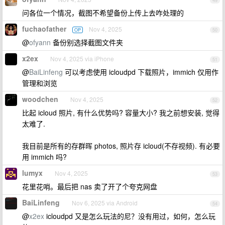
49
问各位一个情况，截图不希望备份上传上去咋处理的
fuchaofather
Nov 4, 2025
OP
50
@
ofyann
备份别选择截图文件夹
x2ex
Nov 4, 2025 via iPhone
51
@
BaiLinfeng
可以考虑使用 icloudpd 下载照片，immich 仅用作
管理和浏览
woodchen
Nov 4, 2025
52
比起 icloud 照片, 有什么优势吗? 容量大小? 我之前想安装, 觉得
太难了.
我目前是所有的存群晖 photos, 照片存 icloud(不存视频). 有必要
用 immich 吗?
lumyx
Nov 4, 2025
53
花里花哨。最后把 nas 卖了开了个夸克网盘
BaiLinfeng
Nov 6, 2025 via Android
54
@
x2ex
icloudpd 又是怎么玩法的尼？没有用过，如何，怎么玩