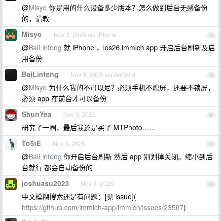
@
Misyo
你是用的什么设备多少版本？怎么做到后台无感备份
的，请教
Misyo
Nov 2, 2025 via iPhone
38
@
BaiLinfeng
就 iPhone ，ios26,immich app 开启后台刷新及启
用备份
BaiLinfeng
Nov 3, 2025 via Android
39
@
Misyo
为什么我的不可以尼？必须手机不熄屏，还要不锁屏，
必须 app 在前台才可以备份
ShunYea
Nov 3, 2025
40
研究了一圈，最后我还是买了 MTPhoto……
To5tE
Nov 3, 2025
41
@
BaiLinfeng
你开启后台刷新 然后 app 别划掉关闭。缩小到后
台就行 都会自动备份的
joshuasu2023
Nov 3, 2025
42
中文模糊搜索还是有问题：[见 issue](
https://github.com/immich-app/immich/issues/23507
)