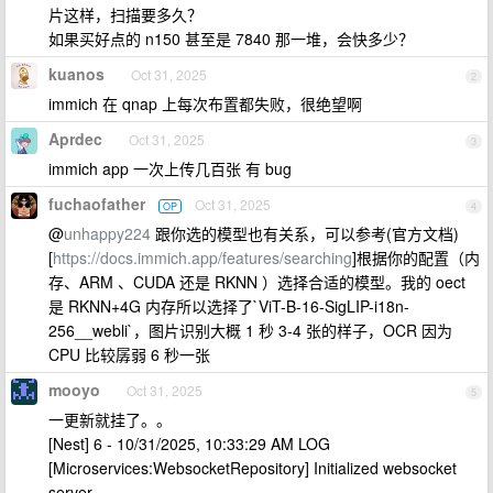
片这样，扫描要多久？
如果买好点的 n150 甚至是 7840 那一堆，会快多少？
kuanos
Oct 31, 2025
2
immich 在 qnap 上每次布置都失败，很绝望啊
Aprdec
Oct 31, 2025
3
immich app 一次上传几百张 有 bug
fuchaofather
Oct 31, 2025
OP
4
@
unhappy224
跟你选的模型也有关系，可以参考(官方文档)
[
https://docs.immich.app/features/searching
]根据你的配置（内
存、ARM 、CUDA 还是 RKNN ）选择合适的模型。我的 oect
是 RKNN+4G 内存所以选择了`ViT-B-16-SigLIP-i18n-
256__webli`，图片识别大概 1 秒 3-4 张的样子，OCR 因为
CPU 比较孱弱 6 秒一张
mooyo
Oct 31, 2025
5
一更新就挂了。。
[Nest] 6 - 10/31/2025, 10:33:29 AM LOG
[Microservices:WebsocketRepository] Initialized websocket
server