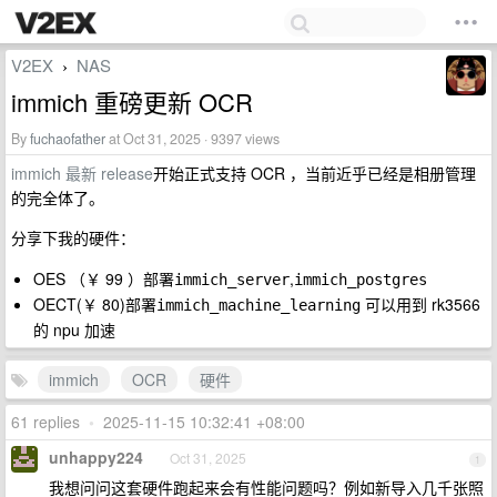
V2EX
NAS
›
immich 重磅更新 OCR
By
fuchaofather
at Oct 31, 2025 · 9397 views
immich 最新 release
开始正式支持 OCR ，当前近乎已经是相册管理
的完全体了。
分享下我的硬件：
OES （￥ 99 ）部署
,
immich_server
immich_postgres
OECT(￥ 80)部署
可以用到 rk3566
immich_machine_learning
的 npu 加速
immich
OCR
硬件
61 replies
•
2025-11-15 10:32:41 +08:00
unhappy224
Oct 31, 2025
1
我想问问这套硬件跑起来会有性能问题吗？例如新导入几千张照