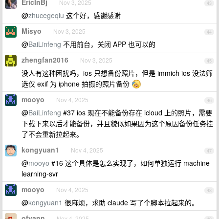
EricInBj
Nov 3, 2025
43
@
zhucegeqiu
这个好，感谢感谢
Misyo
Nov 3, 2025
44
@
BaiLinfeng
不用前台，关闭 APP 也可以的
zhengfan2016
Nov 3, 2025
45
没人有这种困扰吗，ios 只想备份照片，但是 immich ios 没法筛
选仅 exif 为 iphone 拍摄的照片备份
mooyo
Nov 4, 2025
46
@
BaiLinfeng
#37 ios 现在不能备份存在 icloud 上的照片，需要
下载下来以后才能备份，并且貌似如果因为这个原因备份任务挂
了不会重新拉起来。
kongyuan1
Nov 4, 2025
47
@
mooyo
#16 这个具体是怎么实现了，如何单独运行 machine-
learning-svr
mooyo
Nov 4, 2025
48
@
kongyuan1
很麻烦，求助 claude 写了个脚本拉起来的。
ofyann
Nov 4, 2025