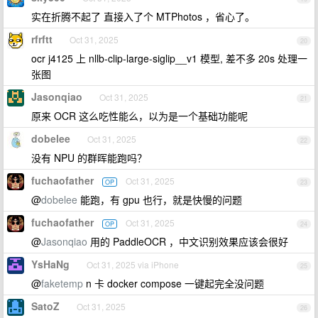
实在折腾不起了 直接入了个 MTPhotos ，省心了。
rfrftt
Oct 31, 2025
20
ocr j4125 上 nllb-clip-large-siglip__v1 模型, 差不多 20s 处理一
张图
Jasonqiao
Oct 31, 2025
21
原来 OCR 这么吃性能么，以为是一个基础功能呢
dobelee
Oct 31, 2025
22
没有 NPU 的群晖能跑吗？
fuchaofather
Oct 31, 2025
OP
23
@
dobelee
能跑，有 gpu 也行，就是快慢的问题
fuchaofather
Oct 31, 2025
OP
24
@
Jasonqiao
用的 PaddleOCR ，中文识别效果应该会很好
YsHaNg
Oct 31, 2025 via iPhone
25
@
faketemp
n 卡 docker compose 一键起完全没问题
SatoZ
Oct 31, 2025
26