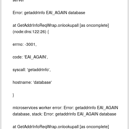
Error: getaddrinfo EAI_AGAIN database
at GetAddrInfoReqWrap.onlookupall [as oncomplete]
(node:dns:122:26) {
errno: -3001,
code: 'EAI_AGAIN',
syscall: 'getaddrinfo',
hostname: 'database'
}
microservices worker error: Error: getaddrinfo EAI_AGAIN
database, stack: Error: getaddrinfo EAI_AGAIN database
at GetAddrInfoReqWrap.onlookupall [as oncomplete]