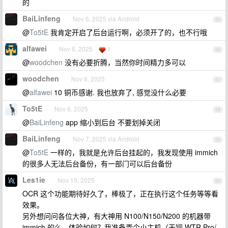
的
BaiLinfeng
Nov 6, 2025 via Android
55
@
To5tE
我肯定开启了后台运行啊，必须开了的，也不行哦
alfawei
Nov 6, 2025
1
56
@
woodchen
没有必要折腾，当然你时间精力多可以
woodchen
Nov 6, 2025
57
@
alfawei
10 铜币感谢. 我也放弃了, 感觉没什么必要
To5tE
Nov 6, 2025
58
@
BaiLinfeng
app 缩小到后台 不要划掉关闭
BaiLinfeng
Nov 7, 2025 via Android
59
@
To5tE
一样的，我就是允许后台挂起的，我发现使用 immich
的很多人无法后台备份，有一部门可以后台备份
Les1ie
Nov 15, 2025
60
OCR 这个功能期待好久了，棒极了，正在执行这个任务等等看
效果。
另外想问问各位大神，有大神用 N100/N150/N200 的机器带
immich 的么，体验如何？我准备弄个小主机（天钡 WTR Pro/