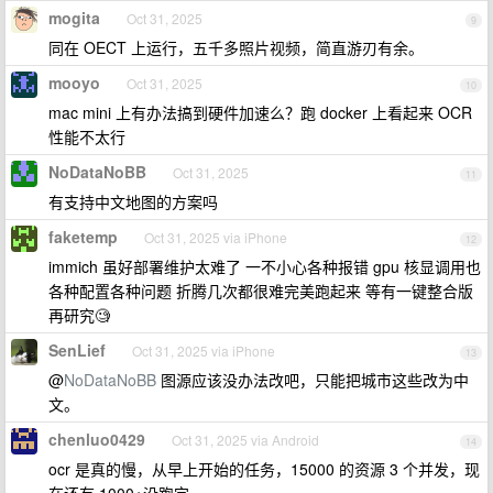
mogita
Oct 31, 2025
9
同在 OECT 上运行，五千多照片视频，简直游刃有余。
mooyo
Oct 31, 2025
10
mac mini 上有办法搞到硬件加速么？跑 docker 上看起来 OCR
性能不太行
NoDataNoBB
Oct 31, 2025
11
有支持中文地图的方案吗
faketemp
Oct 31, 2025 via iPhone
12
immich 虽好部署维护太难了 一不小心各种报错 gpu 核显调用也
各种配置各种问题 折腾几次都很难完美跑起来 等有一键整合版
再研究🧐
SenLief
Oct 31, 2025 via iPhone
13
@
NoDataNoBB
图源应该没办法改吧，只能把城市这些改为中
文。
chenluo0429
Oct 31, 2025 via Android
14
ocr 是真的慢，从早上开始的任务，15000 的资源 3 个并发，现