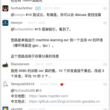
在还有 1000+没跑完
fuchaofather
Oct 31, 2025
OP
15
@
mooyo
#10 我试过，有难度。你可以去 discuss 里找找看
mooyo
Oct 31, 2025
16
@
fuchaofather
#15 感谢指引，看到了。
思路是单独运行 machine-learning-svr 到一个支持 ml 的环境
（裸环境直连 gpu ，tpu ）。
这个思路适用于存算分离的场景
Xiaosteven
Oct 31, 2025
17
我用 3090 的训练 ocr 真的慢，10 个并发直接干重启，改成 3
个并发，平均 10 秒 3 个...
Vanquish5419
Oct 31, 2025
2
18
@
NoDataNoBB
#11
中文地图：
https://www.maptiler.com/
中文地点：
https://github.com/ZingLix/immich-geodata-cn
sky300
Oct 31, 2025
19