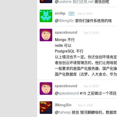
@
uxstone
我们还用.net
做信创呢
sivl6p
Sep 3, 2025
OP
@
IMengXin
那你们操作系统用的啥
spacebound
Sep 3, 2025
Mongo 不行
redis 可以
PostgreSQL 不行
以上情况也不一定。你迁信创环境肯定
者信创云环境管理员的，他们让用啥就
一般要求的是国产化服务器、国产化操
国产化数据库（达梦、人大金仓、华为 G
spacebound
Sep 3, 2025
@
spacebound
#15 之前做过一个项目
IMengXin
Sep 3, 2025
@
5sheep
统信 银河麒麟啥的，数据库