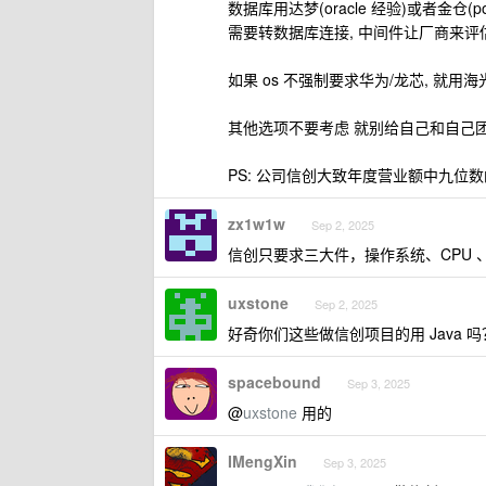
数据库用达梦(oracle 经验)或者金仓(post
需要转数据库连接, 中间件让厂商来评
如果 os 不强制要求华为/龙芯, 就用海光的
其他选项不要考虑 就别给自己和自己
PS: 公司信创大致年度营业额中九位
zx1w1w
Sep 2, 2025
信创只要求三大件，操作系统、CPU 
uxstone
Sep 2, 2025
好奇你们这些做信创项目的用 Java 吗？用 
spacebound
Sep 3, 2025
@
uxstone
用的
IMengXin
Sep 3, 2025