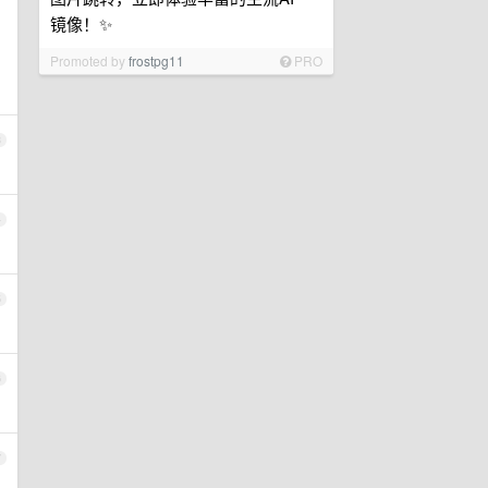
镜像！✨
Promoted by
frostpg11
PRO
3
4
5
6
7