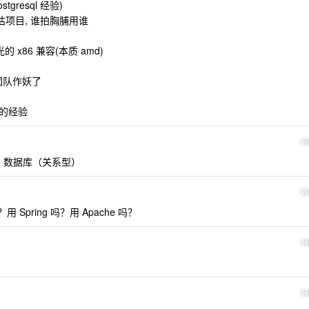
gresql 经验)
估项目, 谁拍胸脯用谁
 x86 兼容(本质 amd)
团队作妖了
数的经验
1
、数据库（关系型）
1
Spring 吗？用 Apache 吗？
1
1