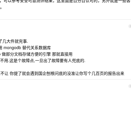
，可以参考安全可靠测评结果，这里面是百分百认可的，另外就是一些各
。
了几大件就完事.
mongodb 替代关系数据库
db 做部分文档存储方便的引擎 那就直接用
直接不用.这是个故障点,一旦出了故障要有人兜底的.
不是说不让 你提了就会遇到国企刨根问底的没准让你写个几百页的报告出来