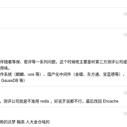
1
1
伴随着等保、密评等一系列问题，这个时候呢主要是听第三方测评公司或
用啥。
作系统（麒麟、uos 等）、国产化中间件（金蝶、东方通、宝蓝德等）、
aussDB 等）
1
，测评公司就是不准用 redis ，好说歹说都不行，最后改回 Ehcache
1
用的达梦 翰高 人大金仓啥的