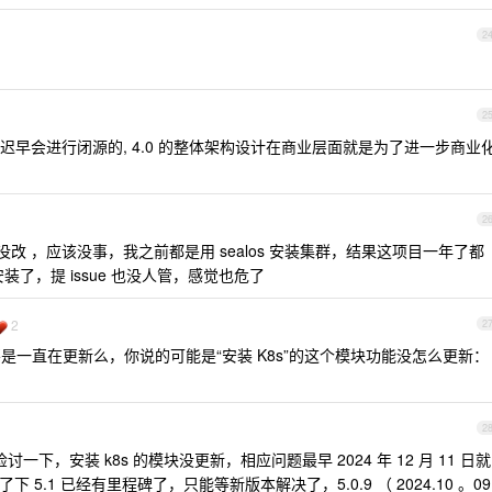
2
2
本开始就料到迟早会进行闭源的, 4.0 的整体架构设计在商业层面就是为了进一步商业
2
enses 没改 ，应该没事，我之前都是用 sealos 安装集群，结果这项目一年了都
装了，提 issue 也没人管，感觉也危了
2
2
 不是一直在更新么，你说的可能是“安装 K8s”的这个模块功能没怎么更新：
2
一下，安装 k8s 的模块没更新，相应问题最早 2024 年 12 月 11 日就
下 5.1 已经有里程碑了，只能等新版本解决了，5.0.9 （ 2024.10 。09