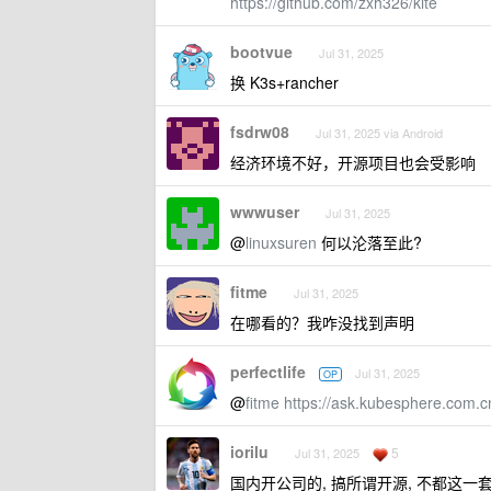
https://github.com/zxh326/kite
bootvue
Jul 31, 2025
换 K3s+rancher
fsdrw08
Jul 31, 2025 via Android
经济环境不好，开源项目也会受影响
wwwuser
Jul 31, 2025
@
linuxsuren
何以沦落至此?
fitme
Jul 31, 2025
在哪看的？我咋没找到声明
perfectlife
Jul 31, 2025
OP
@
fitme
https://ask.kubesphere.com.c
iorilu
5
Jul 31, 2025
国内开公司的, 搞所谓开源, 不都这一