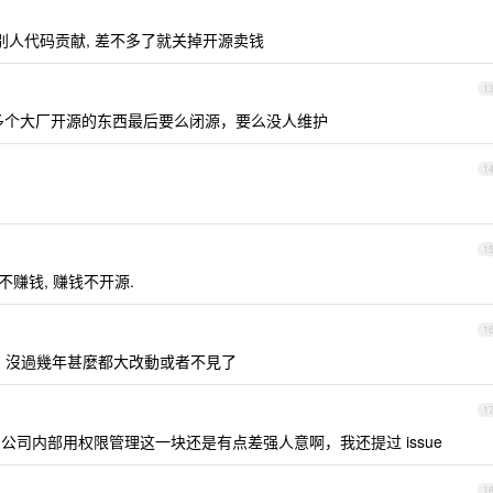
别人代码贡献, 差不多了就关掉开源卖钱
1
多个大厂开源的东西最后要么闭源，要么没人维护
1
1
不赚钱, 赚钱不开源.
1
tem 沒過幾年甚麼都大改動或者不見了
1
司内部用权限管理这一块还是有点差强人意啊，我还提过 issue
1