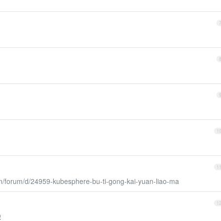
1
1
n/forum/d/24959-kubesphere-bu-ti-gong-kai-yuan-liao-ma
1
套