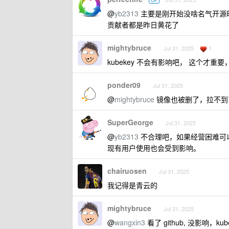
OP
@
yb2313
主要是刚开始没啥名气开源
贡献者都是昨日黄花了
mightybruce
1
Jul 31, 2025
kubekey 不会有影响吧， 这个才重要，管
ponder09
Jul 31, 2025
@
mightybruce
镜像也被删了，拉不到
SuperGeorge
Jul 31, 2025
@
yb2313
不合理吧，如果经营困难可
现有用户使用也会受到影响。
chairuosen
Jul 31, 2025
我记得是青云的
mightybruce
Jul 31, 2025
@
wangxin3
看了 github, 没影响，k