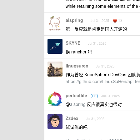
while retaining some elements of the 
aispring
13
Jul 31, 2025
第一反应就是肯定是国人开源的
SKYNE
Jul 31, 2025
换 rancher 吧
linuxsuren
Jul 31, 2025
作为曾经 KubeSphere DevO
https://github.com/LinuxSuRen/api-te
perfectlife
Jul 31, 2025
OP
@
aispring
反应很真实也很对
Zzdex
Jul 31, 2025
试试俺的吧