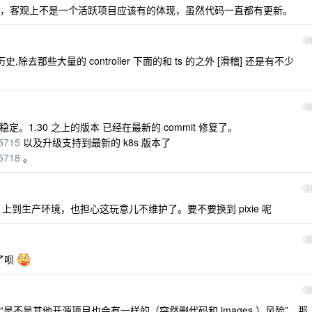
，客观上不是一个活跃项目应该有的体现，虽然代码一直都有更新。
2
史,除去那些大量的 controller 下面的和 ts 的之外 [滑稽] 还是有不少
3
稳定。1.30 之上的版本 已经在最新的 commit 修复了。
/5715
以及升级支持到最新的 k8s 版本了
/5718
。
3
flow 上到生产环境，也担心这玩意儿不维护了。要不要换到 pixie 呢
3
护了呗
3
是不是其他开源项目也会有一样的（突然删代码和 images ）风险”，那