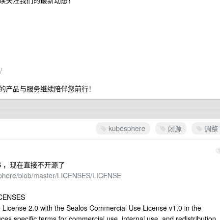
续关注我们的最新动态！
/
的产品与服务继续陪伴您前行！
kubesphere
闭源
调整
SES ，现在直接不开源了
esphere/blob/master/LICENSES/LICENSE
CENSES
e License 2.0 with the Sealos Commercial Use License v1.0 in the
es specific terms for commercial use, internal use, and redistribution,