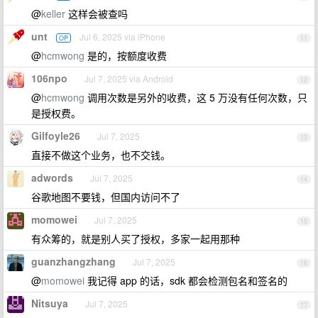
@
keller
这样会被查吗
unt
Jul 6, 2025 via iPhone
OP
11
@
hcmwong
是的，按额度收费
106npo
Jul 7, 2025 via Android
12
@
hcmwong
调用次数是另外的收费，这 5 万没有任何次数，只
是授权费。
Gilfoyle26
Jul 7, 2025
13
直接不做这个业务，也不交钱。
adwords
Jul 7, 2025
14
谷歌地图不要钱，但国内访问不了
momowei
Jul 7, 2025
15
有众筹的，就是别人买了授权，多家一起用那种
guanzhangzhang
Jul 7, 2025
16
@
momowei
我记得 app 的话，sdk 都会检测包名和签名的
Nitsuya
Jul 7, 2025
17