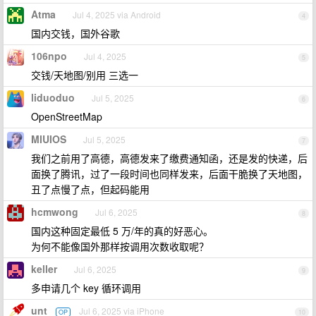
Atma
Jul 4, 2025 via Android
4
国内交钱，国外谷歌
106npo
Jul 4, 2025
5
交钱/天地图/别用 三选一
liduoduo
Jul 5, 2025
6
OpenStreetMap
MIUIOS
Jul 5, 2025
7
我们之前用了高德，高德发来了缴费通知函，还是发的快递，后
面换了腾讯，过了一段时间也同样发来，后面干脆换了天地图，
丑了点慢了点，但起码能用
hcmwong
Jul 6, 2025
8
国内这种固定最低 5 万/年的真的好恶心。
为何不能像国外那样按调用次数收取呢？
keller
Jul 6, 2025
9
多申请几个 key 循环调用
unt
Jul 6, 2025 via iPhone
OP
10