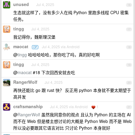
unused
Jul 4, 2025
16
生态就这样了，没有多少人在纯 Python 里跑多线程 CPU 密集
任务。
tingg
Jul 4, 2025
17
我记得你，魏斯理汉堡
maocat
Jul 4, 2025 via Android
OP
18
@
tingg
哈哈哈哈哈，那你吃了吗，真的好吃啊
tingg
Jul 4, 2025
19
@
maocat
#18 下次回西安就去吃
RangerWolf
Jul 4, 2025
20
再快还能比 go 跟 rust 快？ 反正用 python 本身就不要太期望于
高并发
craftsmanship
Jul 4, 2025 via Android
1
21
@
RangerWolf
虽然我同意你的观点 且认为 Python 的主场在 AI
而不在 Web 但是楼主想讨论的大概是 Python Web 而不是 Web
所以没必要跟其它语言对比 只讨论 Python 本身就好