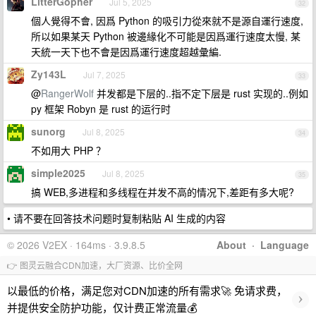
LitterGopher
Jul 5, 2025
32
個人覺得不會, 因爲 Python 的吸引力從來就不是源自運行速度,
所以如果某天 Python 被邊緣化不可能是因爲運行速度太慢, 某
天統一天下也不會是因爲運行速度超越彙編.
Zy143L
Jul 7, 2025
33
@
RangerWolf
并发都是下层的..指不定下层是 rust 实现的..例如
py 框架 Robyn 是 rust 的运行时
sunorg
Jul 8, 2025
34
不如用大 PHP ？
simple2025
Jul 8, 2025
35
搞 WEB,多进程和多线程在并发不高的情况下,差距有多大呢?
• 请不要在回答技术问题时复制粘贴 AI 生成的内容
© 2026 V2EX · 164ms · 3.9.8.5
About
·
Language
👉 图灵云融合CDN加速，大厂资源、比价全网
以最低的价格，满足您对CDN加速的所有需求🚀 免请求费，
›
并提供安全防护功能，仅计费正常流量💰