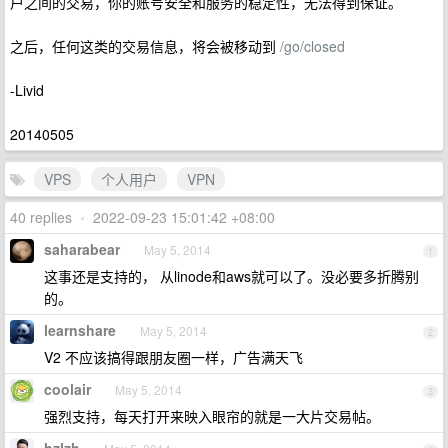
户之间的交易，你的账号安全和服务的稳定性，无法得到保证。
之后，任何这类的交易信息，将会被移动到
/go/closed
-Livid
20140505
VPS
个人用户
VPN
40 replies
•
2022-09-23 15:01:42 +08:00
saharabear
May 5, 2014
1
这事还是支持的， 从linode和aws就可以了。没必要多折腾别
的。
learnshare
May 5, 2014
2
V2 不应该搞得跟朋友圈一样，广告满天飞
coolair
May 5, 2014
3
强烈支持，每天打开来映入眼帘的就是一大片交易帖。