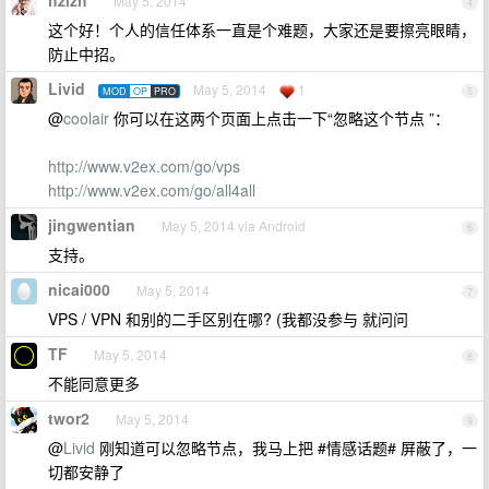
hzlzh
May 5, 2014
4
这个好！个人的信任体系一直是个难题，大家还是要擦亮眼睛，
防止中招。
Livid
May 5, 2014
1
MOD
OP
PRO
5
@
coolair
你可以在这两个页面上点击一下“忽略这个节点 ”：
http://www.v2ex.com/go/vps
http://www.v2ex.com/go/all4all
jingwentian
May 5, 2014 via Android
6
支持。
nicai000
May 5, 2014
7
VPS / VPN 和别的二手区别在哪? (我都没参与 就问问
TF
May 5, 2014
8
不能同意更多
twor2
May 5, 2014
9
@
Livid
刚知道可以忽略节点，我马上把 #情感话题# 屏蔽了，一
切都安静了