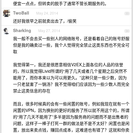
便宜一点点，但转卖的脱手了通常不管长期服务的。
TwoBall
May 24, 2014
33
还好我很早之前就卖出去了，/偷笑
SharkIng
May 27, 2014
34
我一般不会去买一些别人的网络账号，还是看着自己的账号舒服
但是我的确卖过一些，我个人觉得完全禁止这类东西也不完全可
取
我觉得第一，我还是很愿意相信V2EX上面各位的人品的信誉
的，所以我觉得Livid所谓的“用了几天或者几个星期之后突然不
能用了，而你本来以为可以用更久。”这种只是一些少数，因为
一只老鼠害了一锅汤？我不觉得咱们应该因为一些少数人而完全
禁止这类信息的存在
而且，很多时候真的会有一些闲置的账号，例如我现在就有一个
闲置的VPN，因为换别的更好的服务了所以就不用这个的，所谓
的“用了几天不能用了”多半是因为服务商的问题而不是出售者的
问题，这样子一棒子打死一群的做法是不是不太好？闲置也是闲
置，放出来卖点钱，赚回点成本，这难道也有错了？这就和你卖