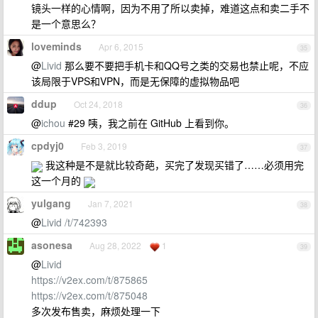
镜头一样的心情啊，因为不用了所以卖掉，难道这点和卖二手不
是一个意思么？
loveminds
Apr 6, 2015
35
@
Livid
那么要不要把手机卡和QQ号之类的交易也禁止呢，不应
该局限于VPS和VPN，而是无保障的虚拟物品吧
ddup
Oct 24, 2018
36
@
ichou
#29 咦，我之前在 GitHub 上看到你。
cpdyj0
Feb 3, 2019
37
我这种是不是就比较奇葩，买完了发现买错了……必须用完
这一个月的
yulgang
Jan 7, 2021
38
@
Livid
/t/742393
asonesa
Aug 28, 2022
1
39
@
Livid
https://v2ex.com/t/875865
https://v2ex.com/t/875048
多次发布售卖，麻烦处理一下