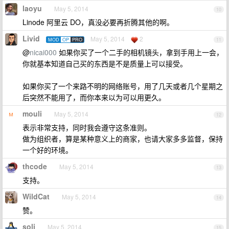
laoyu
May 5, 2014
10
Linode 阿里云 DO，真没必要再折腾其他的啊。
Livid
May 5, 2014
2
MOD
OP
PRO
11
@
nicai000
如果你买了一个二手的相机镜头，拿到手用上一会，
你就基本知道自己买的东西是不是质量上可以接受。
如果你买了一个来路不明的网络账号，用了几天或者几个星期之
后突然不能用了，而你本来以为可以用更久。
mouli
May 5, 2014
12
表示非常支持，同时我会遵守这条准则。
做为组织者，算是某种意义上的商家，也请大家多多监督，保持
一个好的环境。
thcode
May 5, 2014
13
支持。
WildCat
May 5, 2014
14
赞。
soli
May 5, 2014
15