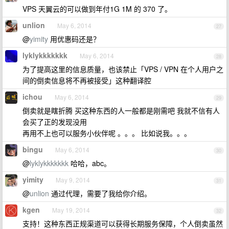
VPS 天翼云的可以做到年付1G 1M 的 370 了。
unlion
May 6, 2014
27
@
yimity
用优惠码还是？
lyklykkkkkkk
May 6, 2014
28
为了提高这里的信息质量，也该禁止「VPS / VPN 在个人用户之
间的倒卖信息将不再被接受」这种翻译腔
ichou
May 6, 2014
29
倒卖就是瞎折腾 买这种东西的人一般都是刚需吧 我就不信有人
会买了正的发现没用
再用不上也可以服务小伙伴呢 。。。 比如说我。。。
bingu
May 6, 2014
30
@
lyklykkkkkkk
哈哈，abc。
yimity
May 9, 2014
31
@
unlion
通过代理，需要了我给你介绍。
kgen
May 19, 2014
32
支持！这种东西正规渠道可以获得长期服务保障，个人倒卖虽然