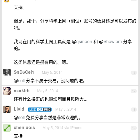
支持。
但是，那个，分享科学上网（测试）账号的信息还是可以发布的
吧。
我现在用的科学上网工具就是 @
qsmoon
和 @
Showfom
分享
的。
这类信息还是挺有用的。嗯。
SnD6CeI1
May 5, 2014
16
@
soli
分享不属于交易，没问题的吧。
marklrh
May 5, 2014
17
还有什么换汇的也很烦啊而且风险大...
Livid
May 5, 2014
MOD
OP
PRO
18
@
soli
免费分享当然是非常欢迎的。
chenluois
May 5, 2014 via iPhone
19
支持