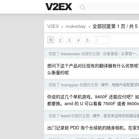
V2EX
mokerbay
全部回复第 1 页 / 共 5
›
›
1
2
3
4
5
回复了
blackocean
创建的主题
分享发现
从零到一， 
›
›
想问下这个产品对比现有的翻译器有什么优势呢？
么衡量的呢
回复了
huangyiyu
创建的主题
硬件
电脑升级配置求
›
›
你说的这几个单机游戏，9400F 还能应付吧？
都要换。amd 的 U 可以看看 7500F 或者 9
回复了
feeeff
创建的主题
硬件
是否有这样的拍摄设
›
›
出门记录就 PDD 淘个长续航的随身相机，在