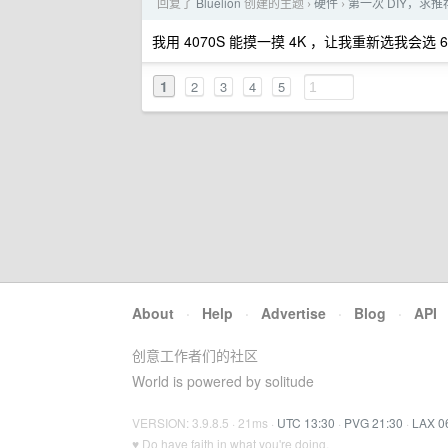
回复了
Bluelion
创建的主题
硬件
第一次 DIY，求
›
›
我用 4070S 能摸一摸 4K ，让我重新选我会选 67
1
2
3
4
5
About
·
Help
·
Advertise
·
Blog
·
API
创意工作者们的社区
World is powered by solitude
VERSION: 3.9.8.5 · 21ms ·
UTC 13:30
·
PVG 21:30
·
LAX 0
♥ Do have faith in what you're doing.