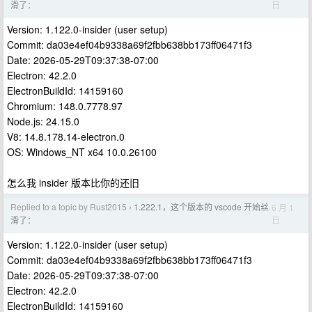
日
滑了：
Version: 1.122.0-insider (user setup)
Commit: da03e4ef04b9338a69f2fbb638bb173ff06471f3
Date: 2026-05-29T09:37:38-07:00
Electron: 42.2.0
ElectronBuildId: 14159160
Chromium: 148.0.7778.97
Node.js: 24.15.0
V8: 14.8.178.14-electron.0
OS: Windows_NT x64 10.0.26100
怎么我 insider 版本比你的还旧
Replied to a topic by Rust2015
1.222.1，这个版本的 vscode 开始丝
6 月 1
›
日
滑了：
Version: 1.122.0-insider (user setup)
Commit: da03e4ef04b9338a69f2fbb638bb173ff06471f3
Date: 2026-05-29T09:37:38-07:00
Electron: 42.2.0
ElectronBuildId: 14159160