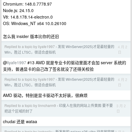
Chromium: 148.0.7778.97
Node.js: 24.15.0
V8: 14.8.178.14-electron.0
OS: Windows_NT x64 10.0.26100
怎么我 insider 版本比你的还旧
Replied to a topic by liyafe1997
发现 WinServer(2025)才是最轻量的
4 月 2
›
日
Win，胜过 LTSC，很适合虚拟机
@
liyafe1997
#13 AMD 就是专业卡的驱动里面才会加 server 系统的
支持，普通显卡的自己改了签名就没了还得关校验
Replied to a topic by liyafe1997
发现 WinServer(2025)才是最轻量的
4 月 2
›
日
Win，胜过 LTSC，很适合虚拟机
AMD 驱动，特别是显卡驱动不太好装，很麻烦
Replied to a topic by linncharm9
印度人在我的网站上传黄图 要不要
3 月 2
›
日
把这个区域的封了
chudai 还是 wataa
Replied to a topic by jackenliu
新发布的 galaxy s26 ultra 动态放窥屏
3 月 2