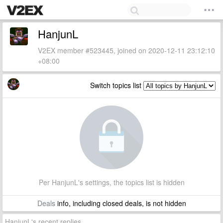
HanjunL
V2EX member #523445, joined on 2020-12-11 23:12:10
+08:00
Switch topics list
Per HanjunL's settings, the topics list is hidden
Deals
info, including closed deals, is not hidden
HanjunL's recent replies