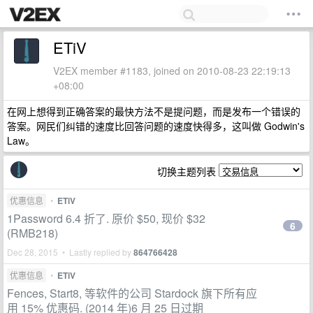
ETiV
V2EX member #1183, joined on 2010-08-23 22:19:13
+08:00
在网上想得到正确答案的最快方法不是提问题，而是发布一个错误的
答案。网民们纠错的速度比回答问题的速度快得多，这叫做 Godwin's
Law。
切换主题列表
优惠信息
•
ETiV
1Password 6.4 折了. 原价 $50, 现价 $32
6
(RMB218)
Dec 28, 2015 • Lastly replied by
864766428
优惠信息
•
ETiV
Fences, Start8, 等软件的公司 Stardock 旗下所有应
用 15% 优惠码. (2014 年)6 月 25 日过期