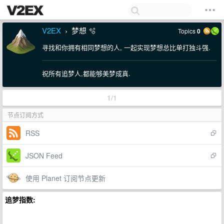
V2EX
梦想 🫧
Topics
0
›
寻找和你拥有相同梦想的人, 一起实现梦想总比单打独斗强.
祝所有追梦人,都能够美梦成真.
1/1
节点订阅方式
RSS
JSON Feed
使用 Planet 订阅节点更新
追梦指数: