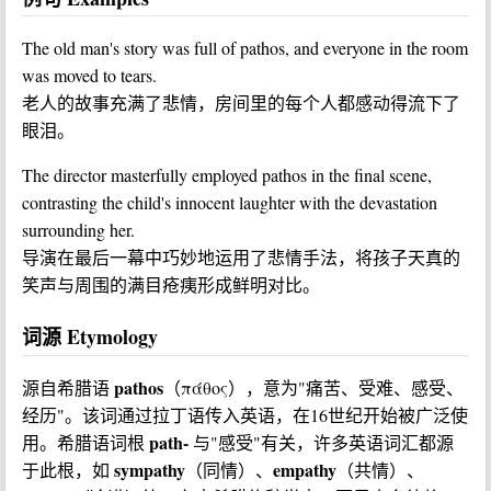
The old man's story was full of pathos, and everyone in the room
was moved to tears.
老人的故事充满了悲情，房间里的每个人都感动得流下了
眼泪。
The director masterfully employed pathos in the final scene,
contrasting the child's innocent laughter with the devastation
surrounding her.
导演在最后一幕中巧妙地运用了悲情手法，将孩子天真的
笑声与周围的满目疮痍形成鲜明对比。
词源 Etymology
pathos
源自希腊语
（πάθος），意为"痛苦、受难、感受、
经历"。该词通过拉丁语传入英语，在16世纪开始被广泛使
path-
用。希腊语词根
与"感受"有关，许多英语词汇都源
sympathy
empathy
于此根，如
（同情）、
（共情）、