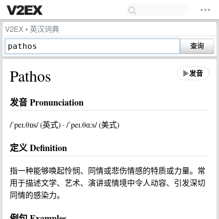
V2EX
英汉词典
›
查询
Pathos
发音
发音 Pronunciation
/ˈpeɪ.θɒs/ (英式) · /ˈpeɪ.θɑːs/ (美式)
定义 Definition
指一种能够唤起怜悯、同情或悲伤情感的特质或力量。常
用于描述文学、艺术、演讲或情境中令人动容、引发深切
同情的感染力。
例句 Examples